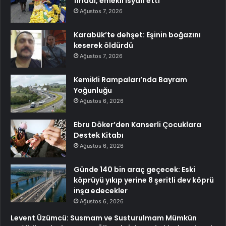
fırladı, emekli isyan etti
Ağustos 7, 2026
Karabük’te dehşet: Eşinin boğazını
keserek öldürdü
Ağustos 7, 2026
Kemikli Rampaları’nda Bayram
Yoğunluğu
Ağustos 6, 2026
Ebru Döker’den Kanserli Çocuklara
Destek Kitabı
Ağustos 6, 2026
Günde 140 bin araç geçecek: Eski
köprüyü yıkıp yerine 8 şeritli dev köprü
inşa edecekler
Ağustos 6, 2026
Levent Üzümcü: Susmam ve Susturulmam Mümkün