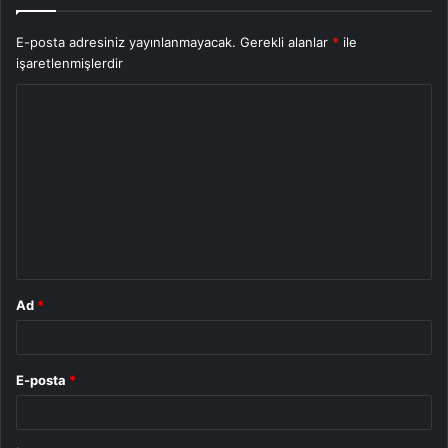
E-posta adresiniz yayınlanmayacak.
Gerekli alanlar
*
ile
işaretlenmişlerdir
Y
o
r
u
m
*
Ad
*
E-posta
*