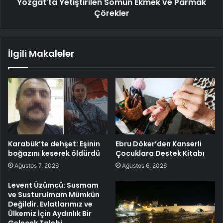
Yozgat'ta Yetiştirilen Somun Ekmek ve Parmak
Çörekler
İlgili Makaleler
Karabük’te dehşet: Eşinin
Ebru Döker’den Kanserli
boğazını keserek öldürdü
Çocuklara Destek Kitabı
Ağustos 7, 2026
Ağustos 6, 2026
Levent Üzümcü: Susmam
ve Susturulmam Mümkün
Değildir. Evlatlarımız ve
Ülkemiz İçin Aydınlık Bir
Gelecek Talebi