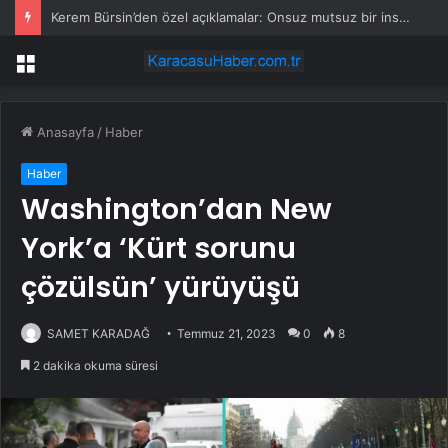
Kerem Bürsin’den özel açıklamalar: Onsuz mutsuz bir insana dönüşüyorum
Menü
Anasayfa
/
Haber
Haber
Washington’dan New
York’a ‘Kürt sorunu
çözülsün’ yürüyüşü
SAMET KARADAĞ
Temmuz 21, 2023
0
8
2 dakika okuma süresi