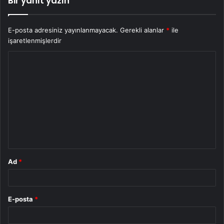
Bir yanıt yazın
E-posta adresiniz yayınlanmayacak.
Gerekli alanlar
*
ile
işaretlenmişlerdir
Y
o
r
u
m
*
Ad
*
E-posta
*