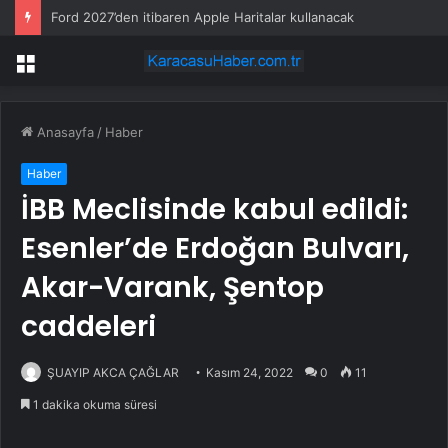
Ford 2027’den itibaren Apple Haritalar kullanacak
Menü
Anasayfa
/
Haber
Haber
İBB Meclisinde kabul edildi:
Esenler’de Erdoğan Bulvarı,
Akar-Varank, Şentop
caddeleri
ŞUAYIP AKCA ÇAĞLAR
Kasım 24, 2022
0
11
1 dakika okuma süresi