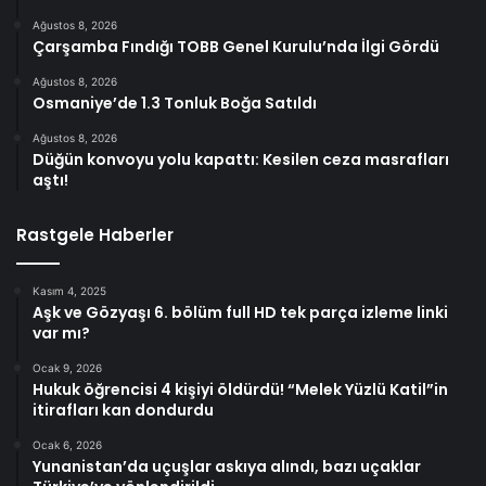
Ağustos 8, 2026
Çarşamba Fındığı TOBB Genel Kurulu’nda İlgi Gördü
Ağustos 8, 2026
Osmaniye’de 1.3 Tonluk Boğa Satıldı
Ağustos 8, 2026
Düğün konvoyu yolu kapattı: Kesilen ceza masrafları
aştı!
Rastgele Haberler
Kasım 4, 2025
Aşk ve Gözyaşı 6. bölüm full HD tek parça izleme linki
var mı?
Ocak 9, 2026
Hukuk öğrencisi 4 kişiyi öldürdü! “Melek Yüzlü Katil”in
itirafları kan dondurdu
Ocak 6, 2026
Yunanistan’da uçuşlar askıya alındı, bazı uçaklar