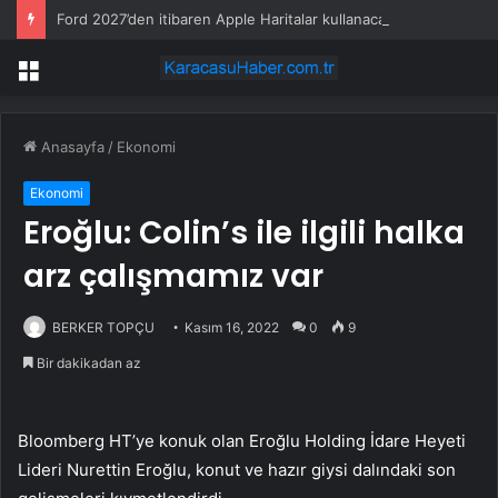
Ford 2027’den itibaren Apple Haritalar kullanacak
Menü
Anasayfa
/
Ekonomi
Ekonomi
Eroğlu: Colin’s ile ilgili halka
arz çalışmamız var
BERKER TOPÇU
Kasım 16, 2022
0
9
Bir dakikadan az
Bloomberg HT’ye konuk olan Eroğlu Holding İdare Heyeti
Lideri Nurettin Eroğlu, konut ve hazır giysi dalındaki son