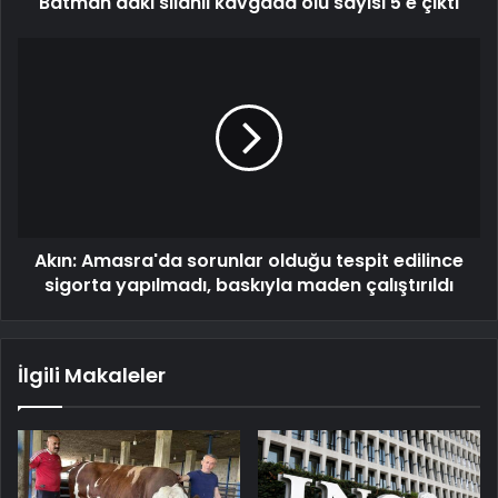
Batman'daki silahlı kavgada ölü sayısı 5'e çıktı
Akın: Amasra'da sorunlar olduğu tespit edilince
sigorta yapılmadı, baskıyla maden çalıştırıldı
İlgili Makaleler