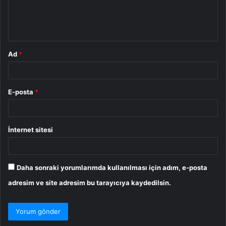
m
*
Ad
*
E-posta
*
İnternet sitesi
Daha sonraki yorumlarımda kullanılması için adım, e-posta
adresim ve site adresim bu tarayıcıya kaydedilsin.