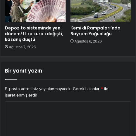
Depozito sisteminde yeni
Kemikli Rampaları’nda
dönem! 1 lira kuralı değişti,
Bayram Yoğunluğu
kazanç düştü
Ağustos 6, 2026
Ağustos 7, 2026
Bir yanıt yazın
E-posta adresiniz yayınlanmayacak.
Gerekli alanlar
*
ile
işaretlenmişlerdir
Y
o
r
u