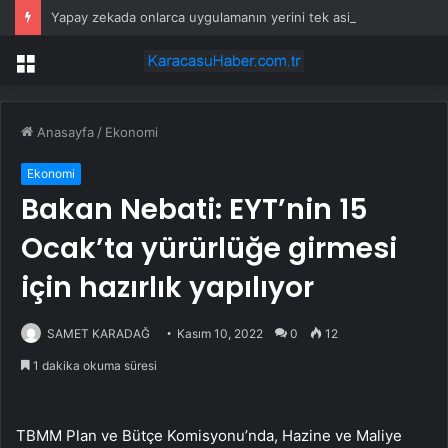
Yapay zekada onlarca uygulamanın yerini tek asistan alabilir
Menü
Anasayfa
/
Ekonomi
Ekonomi
Bakan Nebati: EYT’nin 15
Ocak’ta yürürlüğe girmesi
için hazırlık yapılıyor
SAMET KARADAĞ
Kasım 10, 2022
0
12
1 dakika okuma süresi
TBMM Plan ve Bütçe Komisyonu’nda, Hazine ve Maliye