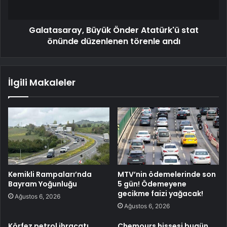
Galatasaray, Büyük Önder Atatürk'ü stat
önünde düzenlenen törenle andı
İlgili Makaleler
Kemikli Rampaları’nda
MTV’nin ödemelerinde son
Bayram Yoğunluğu
5 gün! Ödemeyene
gecikme faizi yağacak!
Ağustos 6, 2026
Ağustos 6, 2026
Körfez petrol ihracatı
Chemours hissesi bugün