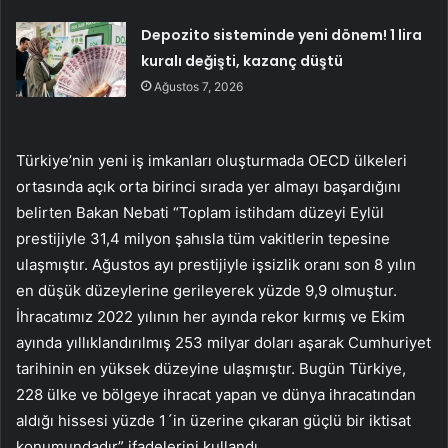
Depozito sisteminde yeni dönem! 1 lira
kuralı değişti, kazanç düştü
Ağustos 7, 2026
Türkiye’nin yeni iş imkanları oluşturmada OECD ülkeleri
ortasında açık orta birinci sırada yer almayı başardığını
belirten Bakan Nebati “Toplam istihdam düzeyi Eylül
prestijiyle 31,4 milyon şahısla tüm vakitlerin tepesine
ulaşmıştır. Ağustos ayı prestijiyle işsizlik oranı son 8 yılın
en düşük düzeylerine gerileyerek yüzde 9,9 olmuştur.
İhracatımız 2022 yılının her ayında rekor kırmış ve Ekim
ayında yıllıklandırılmış 253 milyar doları aşarak Cumhuriyet
tarihinin en yüksek düzeyine ulaşmıştır. Bugün Türkiye,
228 ülke ve bölgeye ihracat yapan ve dünya ihracatından
aldığı hissesi yüzde 1´in üzerine çıkaran güçlü bir iktisat
konumundadır” ifadelerini kullandı.