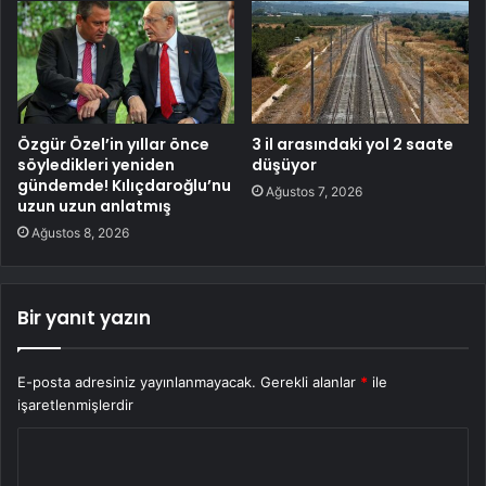
Özgür Özel’in yıllar önce
3 il arasındaki yol 2 saate
söyledikleri yeniden
düşüyor
gündemde! Kılıçdaroğlu’nu
Ağustos 7, 2026
uzun uzun anlatmış
Ağustos 8, 2026
Bir yanıt yazın
E-posta adresiniz yayınlanmayacak.
Gerekli alanlar
*
ile
işaretlenmişlerdir
Y
o