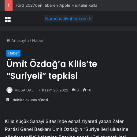
Ford 2027’den itibaren Apple Haritalar kullanacak
Menü
Anasayfa
/
Haber
Haber
Ümit Özdağ’a Kilis’te
“Suriyeli” tepkisi
MUSA DAL
Kasım 26, 2022
0
10
1 dakika okuma süresi
Kilis Küçük Sanayi Sitesi’nde esnaf ziyareti yapan Zafer
Partisi Genel Başkanı Ümit Özdağ’ın “Suriyelileri ülkesine