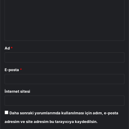
r
u
m
*
Ad
*
E-posta
*
İnternet sitesi
Daha sonraki yorumlarımda kullanılması için adım, e-posta
adresim ve site adresim bu tarayıcıya kaydedilsin.