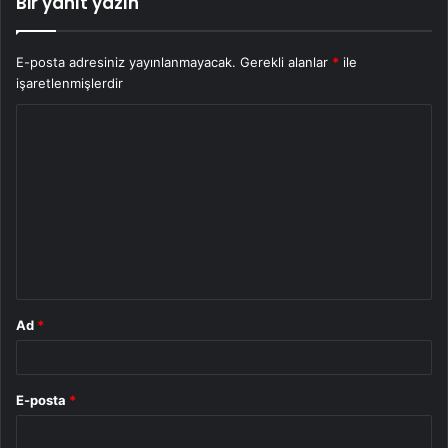
Bir yanıt yazın
E-posta adresiniz yayınlanmayacak.
Gerekli alanlar
*
ile
işaretlenmişlerdir
Y
o
r
u
m
*
Ad
*
E-posta
*