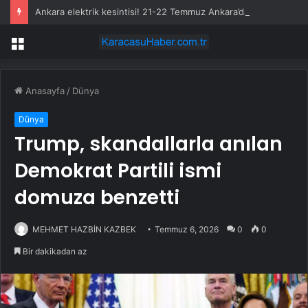
Ankara elektrik kesintisi! 21-22 Temmuz Ankara’da elektrik kesintisi ne zaman bitecek, elektrikler ne zaman gelecek?
Menü
Anasayfa
/
Dünya
Dünya
Trump, skandallarla anılan
Demokrat Partili ismi
domuza benzetti
MEHMET HAZBİN KAZBEK
Temmuz 6, 2026
0
0
Bir dakikadan az