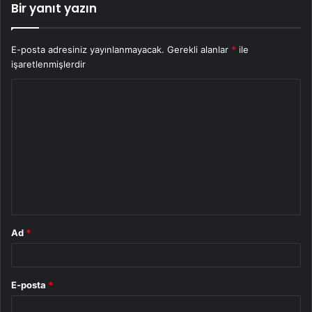
Bir yanıt yazın
E-posta adresiniz yayınlanmayacak.
Gerekli alanlar
*
ile
işaretlenmişlerdir
Y
o
r
u
m
*
Ad
*
E-posta
*