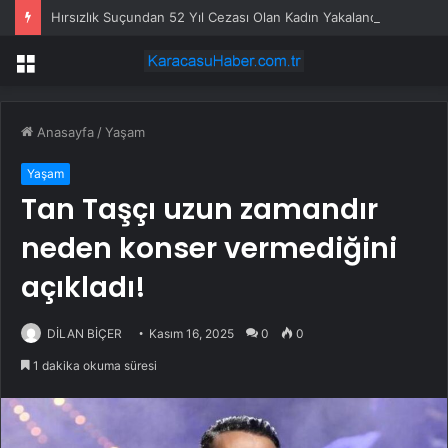
Hırsızlık Suçundan 52 Yıl Cezası Olan Kadın Yakalandı
Menü
Anasayfa
/
Yaşam
Yaşam
Tan Taşçı uzun zamandır
neden konser vermediğini
açıkladı!
DİLAN BİÇER
Kasım 16, 2025
0
0
1 dakika okuma süresi