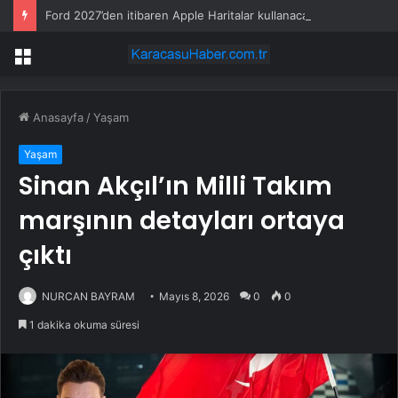
Ford 2027’den itibaren Apple Haritalar kullanacak
Menü
Anasayfa
/
Yaşam
Yaşam
Sinan Akçıl’ın Milli Takım
marşının detayları ortaya
çıktı
NURCAN BAYRAM
Mayıs 8, 2026
0
0
1 dakika okuma süresi