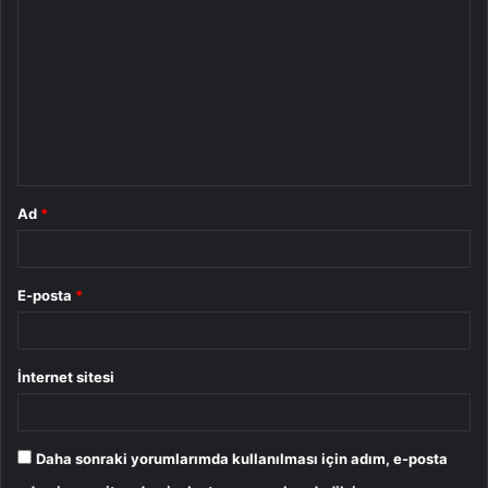
o
r
u
m
*
Ad
*
E-posta
*
İnternet sitesi
Daha sonraki yorumlarımda kullanılması için adım, e-posta