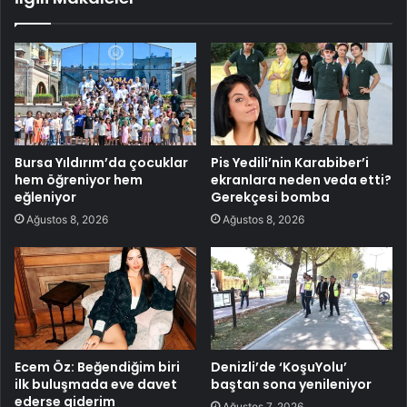
Bursa Yıldırım’da çocuklar
Pis Yedili’nin Karabiber’i
hem öğreniyor hem
ekranlara neden veda etti?
eğleniyor
Gerekçesi bomba
Ağustos 8, 2026
Ağustos 8, 2026
Ecem Öz: Beğendiğim biri
Denizli’de ‘KoşuYolu’
ilk buluşmada eve davet
baştan sona yenileniyor
ederse giderim
Ağustos 7, 2026