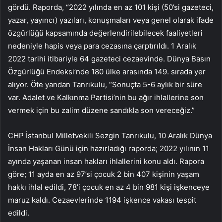
gördü. Raporda, “2022 yılında en az 101 kişi (50’si gazeteci,
yazar, yayıncı) yazıları, konuşmaları veya genel olarak ifade
özgürlüğü kapsamında değerlendirilebilecek faaliyetleri
nedeniyle hapis veya para cezasına çarptırıldı. 1 Aralık
2022 tarihi itibariyle 64 gazeteci cezaevinde. Dünya Basın
Özgürlüğü Endeksi’nde 180 ülke arasında 149. sırada yer
alıyor. Öte yandan Tanrıkulu, “Sonuçta 5-6 aylık bir süre
var. Adalet ve Kalkınma Partisi’nin bu ağır ihlallerine son
vermek için bu zalim düzene sandıkla son vereceğiz.”
CHP İstanbul Milletvekili Sezgin Tanrıkulu, 10 Aralık Dünya
İnsan Hakları Günü için hazırladığı raporda; 2022 yılının 11
ayında yaşanan insan hakları ihlallerini konu aldı. Rapora
göre; 11 ayda en az 97’si çocuk 2 bin 407 kişinin yaşam
hakkı ihlal edildi, 78’i çocuk en az 4 bin 981 kişi işkenceye
maruz kaldı. Cezaevlerinde 1194 işkence vakası tespit
edildi.