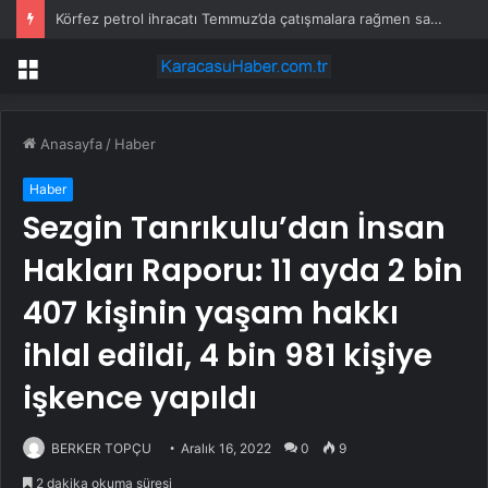
Körfez petrol ihracatı Temmuz’da çatışmalara rağmen sabit kaldı
Menü
Anasayfa
/
Haber
Haber
Sezgin Tanrıkulu’dan İnsan
Hakları Raporu: 11 ayda 2 bin
407 kişinin yaşam hakkı
ihlal edildi, 4 bin 981 kişiye
işkence yapıldı
BERKER TOPÇU
Aralık 16, 2022
0
9
2 dakika okuma süresi