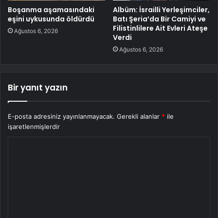
Boşanma aşamasındaki
Albüm: İsrailli Yerleşimciler,
eşini uykusunda öldürdü
Batı Şeria’da Bir Camiyi ve
Filistinlilere Ait Evleri Ateşe
Ağustos 6, 2026
Verdi
Ağustos 6, 2026
Bir yanıt yazın
E-posta adresiniz yayınlanmayacak.
Gerekli alanlar
*
ile
işaretlenmişlerdir
Y
o
r
u
m
*