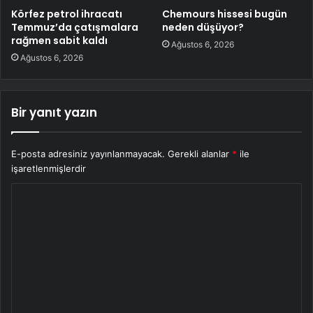
Körfez petrol ihracatı
Chemours hissesi bugün
Temmuz’da çatışmalara
neden düşüyor?
rağmen sabit kaldı
Ağustos 6, 2026
Ağustos 6, 2026
Bir yanıt yazın
E-posta adresiniz yayınlanmayacak.
Gerekli alanlar
*
ile
işaretlenmişlerdir
Y
o
r
u
m
*