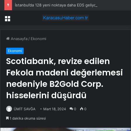
İstanbul’da 128 yeni noktaya daha EDS geliyor
Menü
Anasayfa
/
Ekonomi
Ekonomi
Scotiabank, revize edilen
Fekola madeni değerlemesi
nedeniyle B2Gold Corp.
hisselerini düşürdü
ÜMİT SAVĞA
Mart 18, 2024
0
0
1 dakika okuma süresi