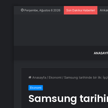
Körfe
Perşembe, Ağustos 6 2026
Son Dakika Haberleri
ANASAY
Anasayfa
/
Ekonomi
/
Samsung tarihinde bir ilk: İşç
Ekonomi
Samsung tarihind