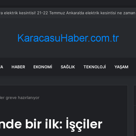
z petrol ihracatı Temmuz’da çatışmalara rağmen sabit kaldı
FA
HABER
EKONOMI
SAĞLIK
TEKNOLOJI
YAŞAM
iler greve hazırlanıyor
e bir ilk: İşçiler