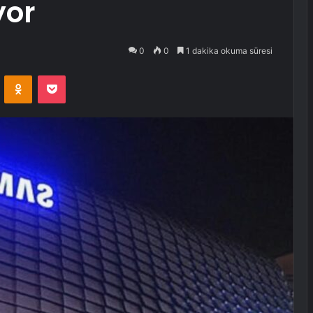
yor
0
0
1 dakika okuma süresi
VKontakte
Odnoklassniki
Pocket