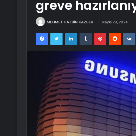
greve hazırlanı
MEHMET HAZBİN KAZBEK
Mayıs 29, 2024
Facebook
Twitter
LinkedIn
Tumblr
Pinterest
Reddit