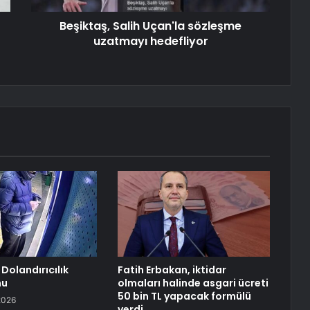
Beşiktaş, Salih Uçan'la sözleşme
uzatmayı hedefliyor
Dolandırıcılık
Fatih Erbakan, iktidar
nu
olmaları halinde asgari ücreti
50 bin TL yapacak formülü
2026
verdi