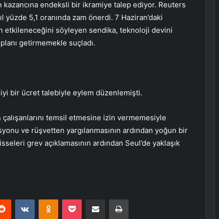
tin kazancına endeksli bir ikramiye talep ediyor. Reuters
yıl yüzde 5,1 oranında zam önerdi. 7 Haziran’daki
n etkileneceğini söyleyen sendika, teknoloji devini
 planı getirmemekle suçladı.
iyi bir ücret talebiyle eylem düzenlemişti.
 çalışanlarını temsil etmesine izin vermemesiyle
asyonu ve rüşvetten yargılanmasının ardından yoğun bir
isseleri grev açıklamasının ardından Seul’de yaklaşık
erest
Reddit
VKontakte
Odnoklassniki
Pocket
E-Posta ile paylaş
Yazdır