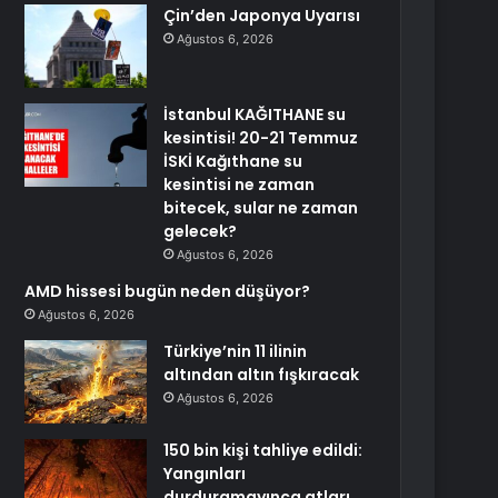
Çin’den Japonya Uyarısı
Ağustos 6, 2026
İstanbul KAĞITHANE su
kesintisi! 20-21 Temmuz
İSKİ Kağıthane su
kesintisi ne zaman
bitecek, sular ne zaman
gelecek?
Ağustos 6, 2026
AMD hissesi bugün neden düşüyor?
Ağustos 6, 2026
Türkiye’nin 11 ilinin
altından altın fışkıracak
Ağustos 6, 2026
150 bin kişi tahliye edildi:
Yangınları
durduramayınca atları