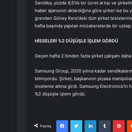
Sendika, yüzde 6,5’lik bir ücret artışı ve şirke
haber ajansının aktardığına göre şirket ise bu 
grevden Güney Kore’deki tüm şirket tesislerini
hafta başında yapılan müzakerelerde bir uzlaşı
HİSSELERİ %2 DÜŞÜŞLE İŞLEM GÖRDÜ
Geçen hafta 2 binden fazla şirket çalışanı daha 
Samsung Group, 2020 yılına kadar sendikaların
biliniyordu. Şirket, başkanının piyasa manipül
inceleme altına girdi. Samsung Electronics’in h
%2 düşüşle işlem gördü.
Facebook
Twitter
LinkedIn
Tumblr
Pint
Paylaş