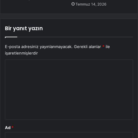
Temmuz 14, 2026
Bir yanıt yazın
E-posta adresiniz yayınlanmayacak.
Gerekli alanlar
*
ile
işaretlenmişlerdir
Y
o
r
u
m
*
Ad
*