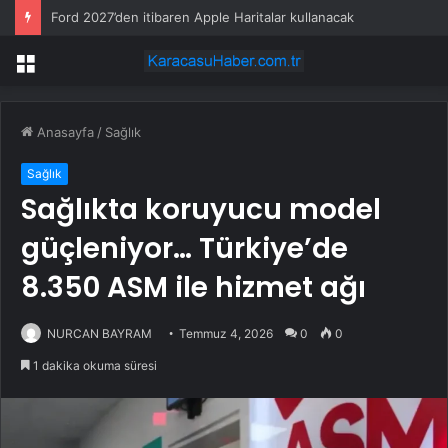
Ford 2027’den itibaren Apple Haritalar kullanacak
Menü
Anasayfa
/
Sağlık
Sağlık
Sağlıkta koruyucu model
güçleniyor… Türkiye’de
8.350 ASM ile hizmet ağı
NURCAN BAYRAM
Temmuz 4, 2026
0
0
1 dakika okuma süresi