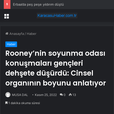
Erbaa’da peş peşe yıldırım düştü
Menü
Anasayfa
/
Haber
Haber
Rooney’nin soyunma odası
konuşmaları gençleri
dehşete düşürdü: Cinsel
organının boyunu anlatıyor
MUSA DAL
Kasım 25, 2022
0
13
1 dakika okuma süresi