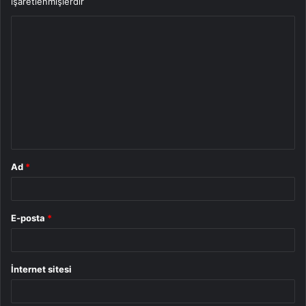
işaretlenmişlerdir
Y
o
r
u
m
*
Ad
*
E-posta
*
İnternet sitesi