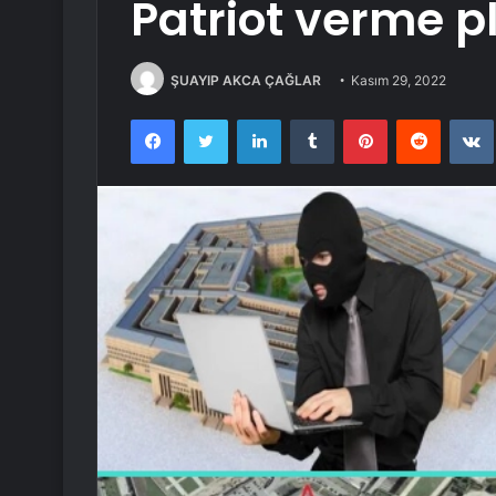
Patriot verme p
ŞUAYIP AKCA ÇAĞLAR
Kasım 29, 2022
Facebook
Twitter
LinkedIn
Tumblr
Pinterest
Reddit