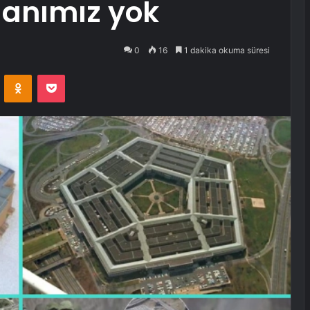
lanımız yok
0
16
1 dakika okuma süresi
VKontakte
Odnoklassniki
Pocket