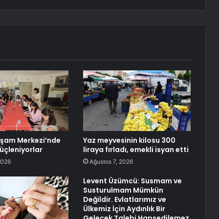
aşam Merkezi’nde
Yaz meyvesinin kilosu 300
üçleniyorlar
liraya fırladı, emekli isyan etti
2026
Ağustos 7, 2026
Levent Üzümcü: Susmam ve
Susturulmam Mümkün
Değildir. Evlatlarımız ve
Ülkemiz İçin Aydınlık Bir
Gelecek Talebi Hapsedilemez