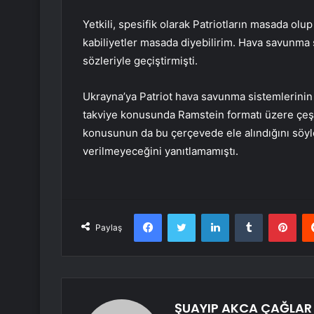
Yetkili, spesifik olarak Patriotların masada olu
kabiliyetler masada diyebilirim. Hava savunma si
sözleriyle geçiştirmişti.
Ukrayna’ya Patriot hava savunma sistemlerinin
takviye konusunda Ramstein formatı üzere çeşi
konusunun da bu çerçevede ele alındığını söyle
verilmeyeceğini yanıtlamamıştı.
Facebook
Twitter
LinkedIn
Tumblr
Pint
Paylaş
ŞUAYIP AKCA ÇAĞLAR