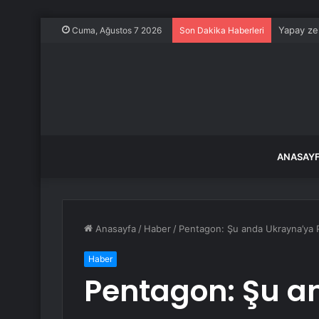
Yapay zek
Cuma, Ağustos 7 2026
Son Dakika Haberleri
ANASAY
Anasayfa
/
Haber
/
Pentagon: Şu anda Ukrayna’ya P
Haber
Pentagon: Şu a