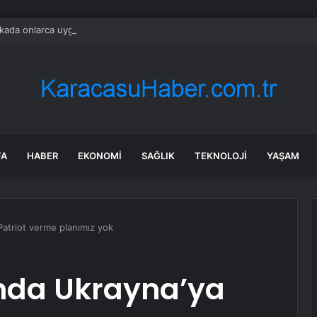
ada onlarca uygulamanın yerini tek asistan alabilir
FA
HABER
EKONOMI
SAĞLIK
TEKNOLOJI
YAŞAM
atriot verme planımız yok
nda Ukrayna’ya