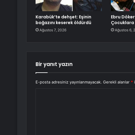
Karabük’te dehşet: Eşinin
Ebru Döker
boğazını keserek öldürdü
Çocuklara 
Ağustos 7, 2026
Ağustos 6, 
Bir yanıt yazın
E-posta adresiniz yayınlanmayacak.
Gerekli alanlar
*
i
Y
o
r
u
m