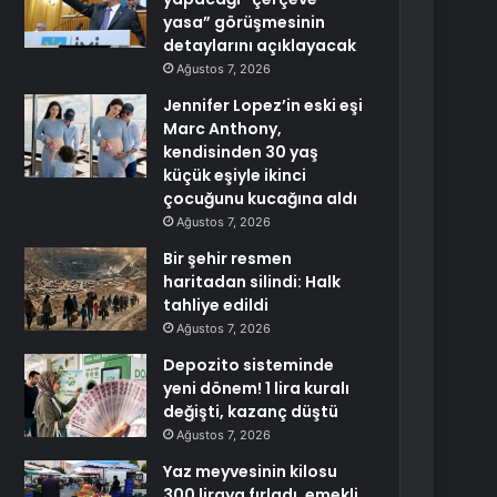
yasa” görüşmesinin
detaylarını açıklayacak
Ağustos 7, 2026
Jennifer Lopez’in eski eşi
Marc Anthony,
kendisinden 30 yaş
küçük eşiyle ikinci
çocuğunu kucağına aldı
Ağustos 7, 2026
Bir şehir resmen
haritadan silindi: Halk
tahliye edildi
Ağustos 7, 2026
Depozito sisteminde
yeni dönem! 1 lira kuralı
değişti, kazanç düştü
Ağustos 7, 2026
Yaz meyvesinin kilosu
300 liraya fırladı, emekli