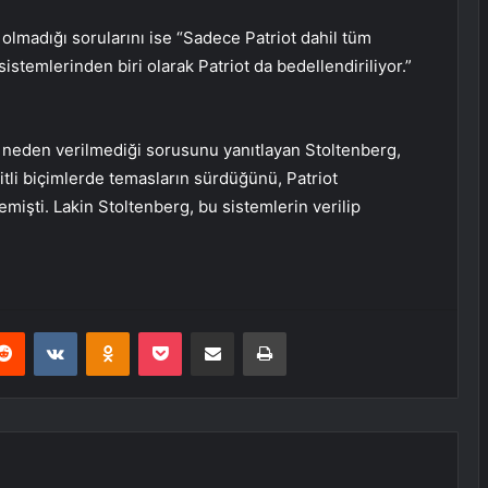
p olmadığı sorularını ise “Sadece Patriot dahil tüm
stemlerinden biri olarak Patriot da bedellendiriliyor.”
 neden verilmediği sorusunu yanıtlayan Stoltenberg,
tli biçimlerde temasların sürdüğünü, Patriot
mişti. Lakin Stoltenberg, bu sistemlerin verilip
erest
Reddit
VKontakte
Odnoklassniki
Pocket
E-Posta ile paylaş
Yazdır