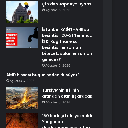
Çin’den Japonya Uyarısı
Ağustos 6, 2026
İstanbul KAĞITHANE su
kesintisi! 20-21 Temmuz
İSKİ Kağıthane su
kesintisi ne zaman
bitecek, sular ne zaman
gelecek?
Ağustos 6, 2026
AMD hissesi bugün neden düşüyor?
Ağustos 6, 2026
Türkiye’nin 11 ilinin
altından altın fışkıracak
Ağustos 6, 2026
150 bin kişi tahliye edildi:
Yangınları
durduramayınca atları