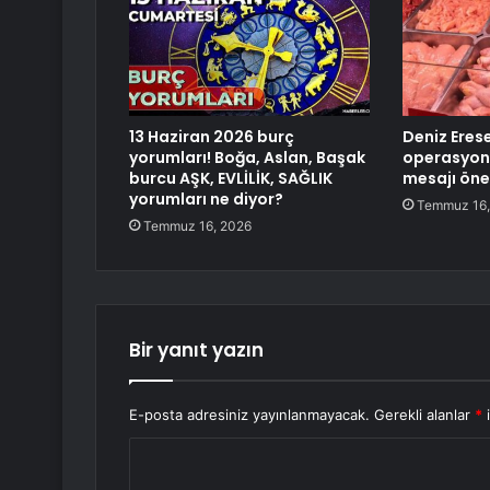
13 Haziran 2026 burç
Deniz Eres
yorumları! Boğa, Aslan, Başak
operasyon
burcu AŞK, EVLİLİK, SAĞLIK
mesajı öne
yorumları ne diyor?
Temmuz 16,
Temmuz 16, 2026
Bir yanıt yazın
E-posta adresiniz yayınlanmayacak.
Gerekli alanlar
*
i
Y
o