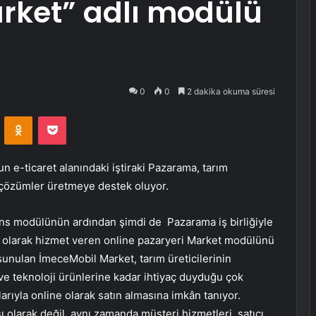
rket” adlı modülü
0
0
2 dakika okuma süresi
VKontakte
Odnoklassniki
Pocket
un e-ticaret alanındaki iştiraki Pazarama, tarım
al çözümler üretmeye destek oluyor.
s modülünün ardından şimdi de Pazarama iş birliğiyle
özel olarak hizmet veren online pazaryeri Market modülünü
a sunulan İmeceMobil Market, tarım üreticilerinin
 teknoloji ürünlerine kadar ihtiyaç duyduğu çok
arıyla online olarak satın almasına imkân tanıyor.
 olarak değil, aynı zamanda müşteri hizmetleri, satıcı