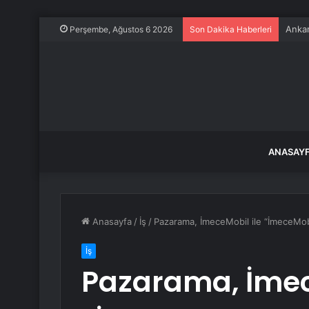
Körfe
Perşembe, Ağustos 6 2026
Son Dakika Haberleri
ANASAY
Anasayfa
/
İş
/
Pazarama, İmeceMobil ile “İmeceMobi
İş
Pazarama, İmec