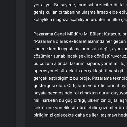
yer alıyor. Bu sayede, tarımsal üreticiler dijita
geniş kullanıcı tabanına ulaşma fırsatı elde ed
kolaylıkla mağaza açabiliyor, ürünlerini ülke ça
Pazarama Genel Müdürü M. Bülent Kutacun, proje
“Pazarama olarak e-ticaret alanında her geçen 
sadece kendi uygulamalarımızda değil, aynı zam
çözümler sunabilecek şekilde dönüştürüyoruz. 
bu çözüm altında, tasarım, sipariş yönetimi, loj
operasyonel süreçlerin gerçekleştirilmesi gibi 
gerçekleştirdiğimiz bu proje, Pazarama teknoloj
göstergesi oldu. Çiftçilerin ve üreticilerin ih
hayata geçmesinde rol almaktan gurur duyuyoruz.
milli şirketin bu güç birliği, ülkemizin dijital
sektörüne yönelik sürdürülebilir çözümler üret
birliğimizi gelecekte daha da ileri taşımayı hede