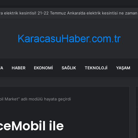
z petrol ihracatı Temmuz’da çatışmalara rağmen sabit kaldı
FA
HABER
EKONOMI
SAĞLIK
TEKNOLOJI
YAŞAM
l Market” adlı modülü hayata geçirdi
eMobil ile