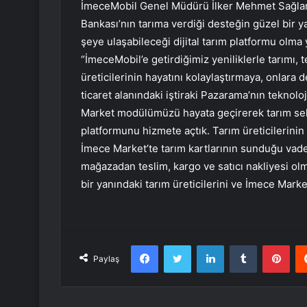
İmeceMobil Genel Müdürü İlker Mehmet Sağlam
Bankası’nın tarıma verdiği desteğin güzel bir y
şeye ulaşabileceği dijital tarım platformu olma 
“İmeceMobil’e getirdiğimiz yeniliklerle tarımı, 
üreticilerinin hayatını kolaylaştırmaya, onlara
ticaret alanındaki iştiraki Pazarama’nın teknol
Market modülümüzü hayata geçirerek tarım sek
platformunu hizmete açtık. Tarım üreticilerinin 
İmece Market’te tarım kartlarının sunduğu vade a
mağazadan teslim, kargo ve satıcı nakliyesi olm
bir yanındaki tarım üreticilerini ve İmece Marke
Facebook
Twitter
LinkedIn
Tumblr
Pint
Paylaş