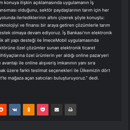
 konuya ilişkin açıklamasında uygulamanın İş
ansıması olduğunu, sektör paydaşlarının tarım için her
yolunda ilerlediklerinin altını çizerek şöyle konuştu:
teknolojiyi ve finansı bir araya getiren çözümlerle tarım
 destek olmaya devam ediyoruz. İş Bankası’nın elektronik
ojik alt yapı desteği ile İmeceMobil uygulamasında
törüne özel çözümler sunan elektronik ticaret
ihtiyaçlarına özel ürünlerin yer aldığı online pazaryeri
vantajı ile online alışveriş imkanının yanı sıra
ak üzere farklı teslimat seçenekleri ile Ülkemizin dört
t’te mağaza açan satıcıları buluşturuyoruz.” dedi.
erest
Reddit
VKontakte
Odnoklassniki
Pocket
E-Posta ile paylaş
Yazdır