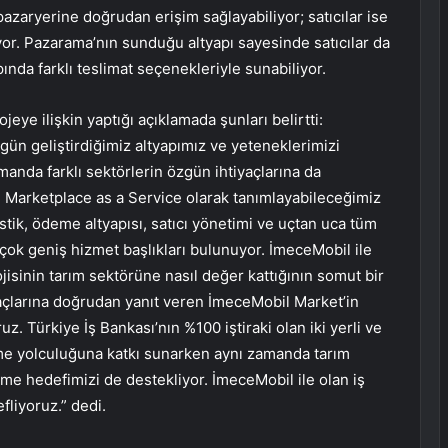
l pazaryerine doğrudan erişim sağlayabiliyor; satıcılar ise
iyor. Pazarama’nın sunduğu altyapı sayesinde satıcılar da
pında farklı teslimat seçenekleriyle sunabiliyor.
ye ilişkin yaptığı açıklamada şunları belirtti:
gün geliştirdiğimiz altyapımız ve yeteneklerimizi
anda farklı sektörlerin özgün ihtiyaçlarına da
Marketplace as a Service olarak tanımlayabileceğimiz
istik, ödeme altyapısı, satıcı yönetimi ve uçtan uca tüm
çok geniş hizmet başlıkları bulunuyor. İmeceMobil ile
isinin tarım sektörüne nasıl değer kattığının somut bir
tiyaçlarına doğrudan yanıt veren İmeceMobil Market’in
 Türkiye İş Bankası’nın %100 iştiraki olan iki yerli ve
leşme yolculuğuna katkı sunarken aynı zamanda tarım
me hedefimizi de destekliyor. İmeceMobil ile olan iş
fliyoruz.” dedi.