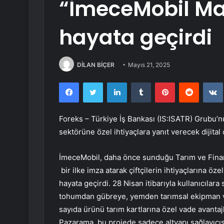
“İmeceMobil Ma
hayata geçirdi
DİLAN BİÇER
Mayıs 21, 2025
Facebook
Twitter
LinkedIn
Tumblr
Pinterest
Reddit
Foreks – Türkiye İş Bankası (IS:
ISATR
) Grubu’n
sektörüne özel ihtiyaçlara yanıt verecek dijit
İmeceMobil, daha önce sunduğu Tarım ve Finan
bir ilke imza atarak çiftçilerin ihtiyaçlarına 
hayata geçirdi. 28 Nisan itibarıyla kullanıcılar
tohumdan gübreye, yemden tarımsal ekipman ve
sayıda ürünü tarım kartlarına özel vade avantajl
Pazarama, bu projede sadece altyapı sağlayıcısı