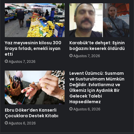
Yaz meyvesinin kilosu 300
Karabük’te dehşet: Eşinin
liraya fırladı, emekli isyan
boğazını keserek öldürdü
etti
Ağustos 7, 2026
Ağustos 7, 2026
Levent Üzümcü: Susmam
ve Susturulmam Mümkün
Değildir. Evlatlarımız ve
Ülkemiz İçin Aydınlık Bir
Gelecek Talebi
Hapsedilemez
Ağustos 6, 2026
Ebru Döker’den Kanserli
Çocuklara Destek Kitabı
Ağustos 6, 2026