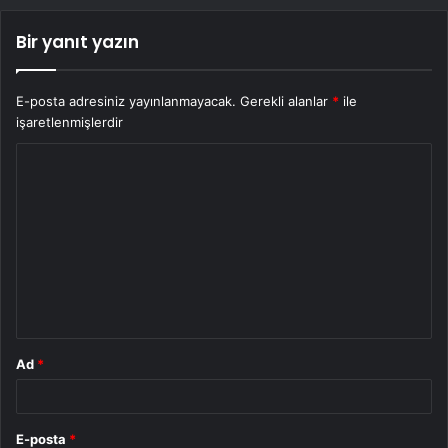
Bir yanıt yazın
E-posta adresiniz yayınlanmayacak.
Gerekli alanlar
*
ile
işaretlenmişlerdir
Y
o
r
u
m
*
Ad
*
E-posta
*