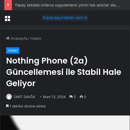
Yapay zekada onlarca uygulamanın yerini tek asistan alabilir
Menü
Anasayfa
/
Haber
Haber
Nothing Phone (2a)
Güncellemesi ile Stabil Hale
Geliyor
ÜMİT SAVĞA
Mart 13, 2024
0
0
1 dakika okuma süresi