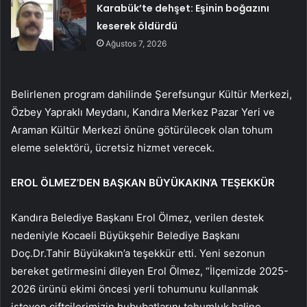
Karabük’te dehşet: Eşinin boğazını
keserek öldürdü
Ağustos 7, 2026
Belirlenen program dahilinde Şerefsungur Kültür Merkezi,
Özbey Yapraklı Meydanı, Kandıra Merkez Pazar Yeri ve
Araman Kültür Merkezi önüne götürülecek olan tohum
eleme selektörü, ücretsiz hizmet verecek.
EROL ÖLMEZ’DEN BAŞKAN BÜYÜKAKIN’A TEŞEKKÜR
Kandıra Belediye Başkanı Erol Ölmez, verilen destek
nedeniyle Kocaeli Büyükşehir Belediye Başkanı
Doç.Dr.Tahir Büyükakın’a teşekkür etti. Yeni sezonun
bereket getirmesini dileyen Erol Ölmez, “İlçemizde 2025-
2026 ürünü ekimi öncesi yerli tohumunu kullanmak
isteyen çiftçilerimizin hububatlarını tohumluk haline