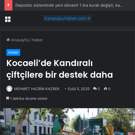
Depozito sisteminde yeni dönem! 1 lira kuralı değişti, kazanç düştü
Menü
Anasayfa
/
Haber
Haber
Kocaeli’de Kandıralı
çiftçilere bir destek daha
MEHMET HAZBİN KAZBEK
Eylül 5, 2025
0
0
1 dakika okuma süresi