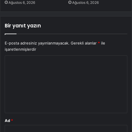
Ağustos 6, 2026
Ağustos 6, 2026
Bir yanıt yazın
E-posta adresiniz yayınlanmayacak.
Gerekli alanlar
*
ile
işaretlenmişlerdir
Y
o
r
u
m
*
Ad
*