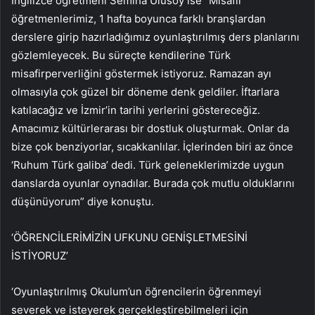
İngilizce öğretmeni Semiha Ulusoy ise “Misafir
öğretmenlerimiz, 1 hafta boyunca farklı branşlardan
derslere girip hazırladığımız oyunlaştırılmış ders planlarını
gözlemleyecek. Bu süreçte kendilerine Türk
misafirperverliğini göstermek istiyoruz. Ramazan ayı
olmasıyla çok güzel bir döneme denk geldiler. İftarlara
katılacağız ve İzmir’in tarihi yerlerini göstereceğiz.
Amacımız kültürlerarası bir dostluk oluşturmak. Onlar da
bize çok benziyorlar, sıcakkanlılar. İçlerinden biri az önce
‘Ruhum Türk galiba’ dedi. Türk geleneklerimizde uygun
danslarda oyunlar oynadılar. Burada çok mutlu olduklarını
düşünüyorum” diye konuştu.
‘ÖĞRENCİLERİMİZİN UFKUNU GENİŞLETMESİNİ
İSTİYORUZ’
‘Oyunlaştırılmış Okulum’un öğrencilerin öğrenmeyi
severek ve isteyerek gerçekleştirebilmeleri için