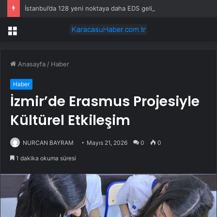
İstanbul’da 128 yeni noktaya daha EDS geliyor
Menü
Anasayfa
/
Haber
Haber
İzmir’de Erasmus Projesiyle
Kültürel Etkileşim
NURCAN BAYRAM
Mayıs 21, 2026
0
0
1 dakika okuma süresi