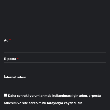
r
u
m
*
Ad
*
E-posta
*
İnternet sitesi
Daha sonraki yorumlarımda kullanılması için adım, e-posta
adresim ve site adresim bu tarayıcıya kaydedilsin.