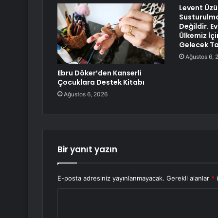
Levent Üz
Susturul
Değildir. E
Ülkemiz İçi
Gelecek T
Ağustos 6, 
Ebru Döker’den Kanserli
Çocuklara Destek Kitabı
Ağustos 6, 2026
Bir yanıt yazın
E-posta adresiniz yayınlanmayacak.
Gerekli alanlar
*
i
Y
o