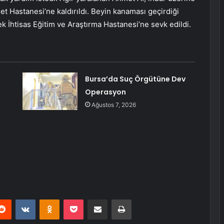
t Hastanesi’ne kaldırıldı. Beyin kanaması geçirdiği
k İhtisas Eğitim ve Araştırma Hastanesi’ne sevk edildi.
Bursa’da Suç Örgütüne Dev
Operasyon
Ağustos 7, 2026
erest
Reddit
VKontakte
Odnoklassniki
Pocket
E-Posta ile paylaş
Yazdır