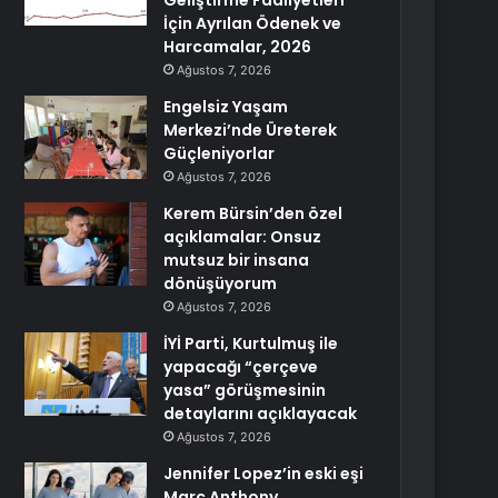
Geliştirme Faaliyetleri
İçin Ayrılan Ödenek ve
Harcamalar, 2026
Ağustos 7, 2026
Engelsiz Yaşam
Merkezi’nde Üreterek
Güçleniyorlar
Ağustos 7, 2026
Kerem Bürsin’den özel
açıklamalar: Onsuz
mutsuz bir insana
dönüşüyorum
Ağustos 7, 2026
İYİ Parti, Kurtulmuş ile
yapacağı “çerçeve
yasa” görüşmesinin
detaylarını açıklayacak
Ağustos 7, 2026
Jennifer Lopez’in eski eşi
Marc Anthony,