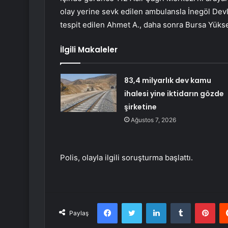
olay yerine sevk edilen ambulansla İnegöl Devle
tespit edilen Ahmet A., daha sonra Bursa Yükse
İlgili Makaleler
83,4 milyarlık dev kamu
ihalesi yine iktidarın gözde
şirketine
Ağustos 7, 2026
Polis, olayla ilgili soruşturma başlattı.
Facebook
Twitter
LinkedIn
Tumblr
Pint
Paylaş