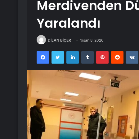
Merdivenden Dü
Yaralandı
DİLAN BİÇER
Nisan 8, 2026
Facebook
Twitter
LinkedIn
Tumblr
Pinterest
Reddit