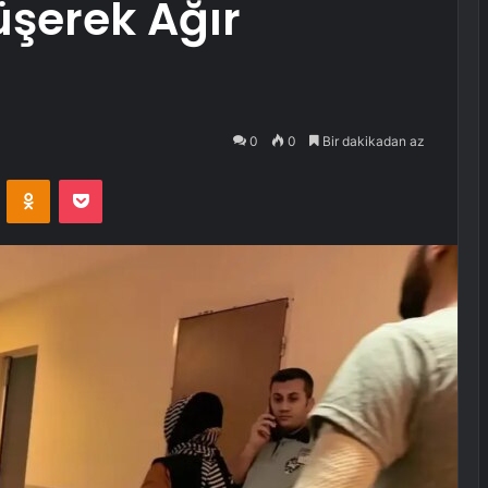
şerek Ağır
0
0
Bir dakikadan az
VKontakte
Odnoklassniki
Pocket