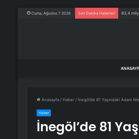
83,4 mily
Cuma, Ağustos 7 2026
Son Dakika Haberleri
ANASAY
Anasayfa
/
Haber
/
İnegöl’de 81 Yaşındaki Adam Me
Haber
İnegöl’de 81 Y