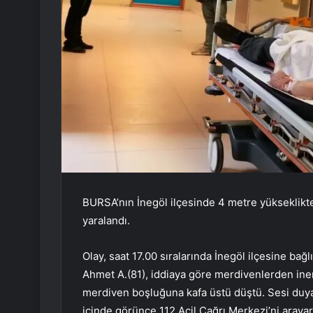
BURSA’nın İnegöl ilçesinde 4 metre yükseklikt
yaralandı.
Olay, saat 17.00 sıralarında İnegöl ilçesine ba
Ahmet A.(81), iddiaya göre merdivenlerden in
merdiven boşluğuna kafa üstü düştü. Sesi duya
içinde görünce 112 Acil Çağrı Merkezi’ni arayar