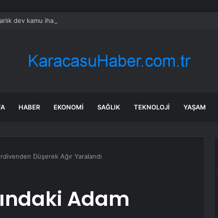
arlık dev kamu ihalesi yine iktidarın gözde şirketine
FA
HABER
EKONOMI
SAĞLIK
TEKNOLOJI
YAŞAM
rdivenden Düşerek Ağır Yaralandı
aşındaki Adam