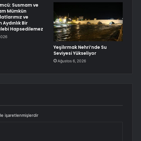
ümcü: Susmam ve
mam Mümkün
vlatlarımız ve
n Aydınlık Bir
alebi Hapsedilemez
2026
Yeşilırmak Nehri’nde Su
Seviyesi Yükseliyor
Ağustos 6, 2026
le işaretlenmişlerdir