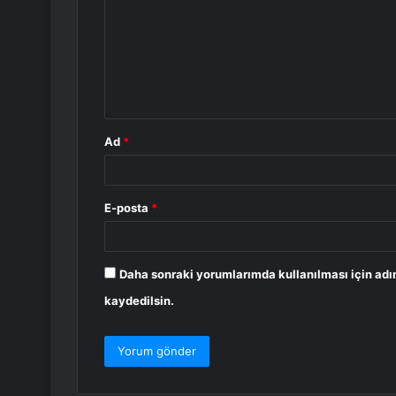
r
u
m
*
Ad
*
E-posta
*
Daha sonraki yorumlarımda kullanılması için adı
kaydedilsin.