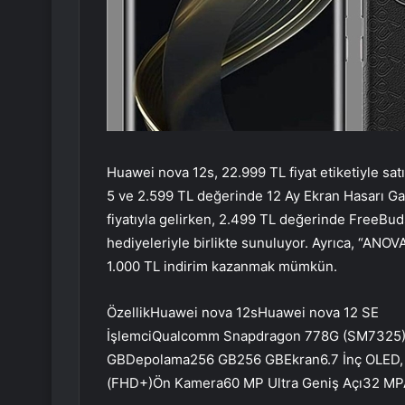
Huawei nova 12s, 22.999 TL fiyat etiketiyle s
5 ve 2.599 TL değerinde 12 Ay Ekran Hasarı Gar
fiyatıyla gelirken, 2.499 TL değerinde FreeBud
hediyeleriyle birlikte sunuluyor. Ayrıca, “ANO
1.000 TL indirim kazanmak mümkün.
ÖzellikHuawei nova 12sHuawei nova 12 SE
İşlemciQualcomm Snapdragon 778G (SM7325
GBDepolama256 GB256 GBEkran6.7 İnç OLED,
(FHD+)Ön Kamera60 MP Ultra Geniş Açı32 MPA