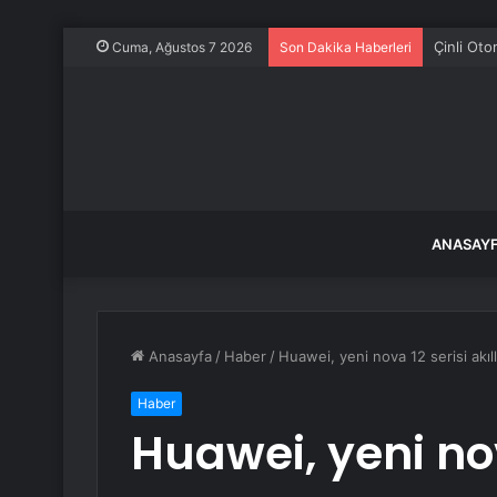
Çinli Otom
Cuma, Ağustos 7 2026
Son Dakika Haberleri
ANASAY
Anasayfa
/
Haber
/
Huawei, yeni nova 12 serisi akıllı
Haber
Huawei, yeni nova