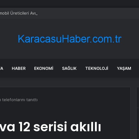
obil Üreticileri Avrupa’da Satışlarını Hızla Artırdı
FA
HABER
EKONOMI
SAĞLIK
TEKNOLOJI
YAŞAM
 telefonlarını tanıttı
 12 serisi akıllı