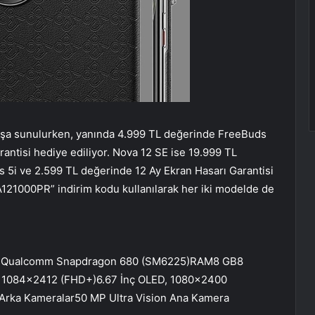
atışa sunulurken, yanında 4.999 TL değerinde FreeBuds
antisi hediye ediliyor. Nova 12 SE ise 19.999 TL
s 5i ve 2.599 TL değerinde 12 Ay Ekran Hasarı Garantisi
VA121000PR” indirim kodu kullanılarak her iki modelde de
)Qualcomm Snapdragon 680 (SM6225)RAM8 GB8
 1084×2412 (FHD+)6.67 İnç OLED, 1080×2400
rka Kameralar50 MP Ultra Vision Ana Kamera