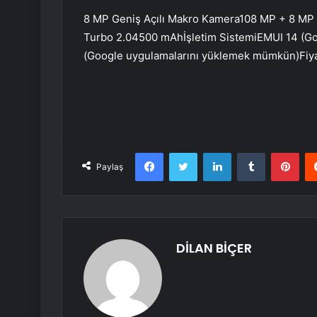
8 MP Geniş Açılı Makro Kamera108 MP + 8 M
Turbo 2.04500 mAhİşletim SistemiEMUI 14 (G
(Google uygulamalarını yüklemek mümkün)Fiy
Facebook
Twitter
LinkedIn
Tumblr
Pint
Paylaş
DİLAN BİÇER