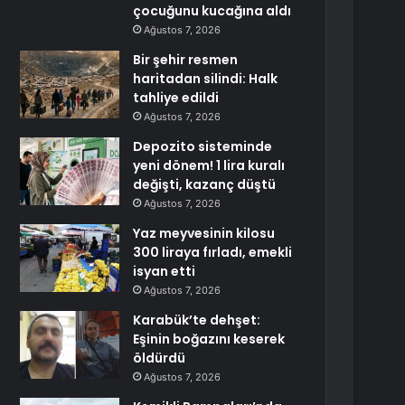
çocuğunu kucağına aldı
Ağustos 7, 2026
Bir şehir resmen
haritadan silindi: Halk
tahliye edildi
Ağustos 7, 2026
Depozito sisteminde
yeni dönem! 1 lira kuralı
değişti, kazanç düştü
Ağustos 7, 2026
Yaz meyvesinin kilosu
300 liraya fırladı, emekli
isyan etti
Ağustos 7, 2026
Karabük’te dehşet:
Eşinin boğazını keserek
öldürdü
Ağustos 7, 2026