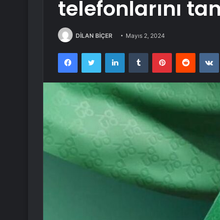
telefonlarını tan
DİLAN BİÇER
Mayıs 2, 2024
Facebook
Twitter
LinkedIn
Tumblr
Pinterest
Reddit