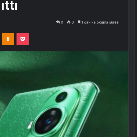
ıttı
0
0
1 dakika okuma süresi
VKontakte
Odnoklassniki
Pocket