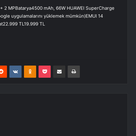
P + 2 MPBatarya4500 mAh, 66W HUAWEI SuperCharge
oogle uygulamalarını yüklemek mümkün)EMUI 14
at22.999 TL19.999 TL
erest
Reddit
VKontakte
Odnoklassniki
Pocket
E-Posta ile paylaş
Yazdır