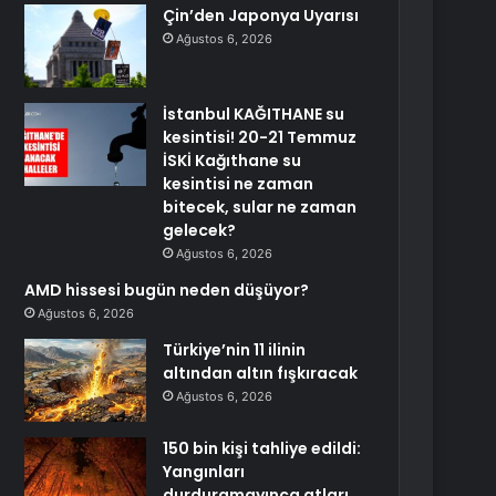
Çin’den Japonya Uyarısı
Ağustos 6, 2026
İstanbul KAĞITHANE su
kesintisi! 20-21 Temmuz
İSKİ Kağıthane su
kesintisi ne zaman
bitecek, sular ne zaman
gelecek?
Ağustos 6, 2026
AMD hissesi bugün neden düşüyor?
Ağustos 6, 2026
Türkiye’nin 11 ilinin
altından altın fışkıracak
Ağustos 6, 2026
150 bin kişi tahliye edildi:
Yangınları
durduramayınca atları