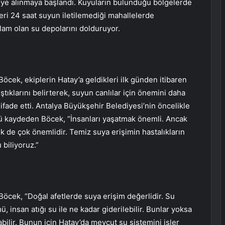
reye alınmaya başlandı. Kuyuların bulunduğu bölgelerde
leri 24 saat suyun iletilemediği mahallelerde
ğlam olan su depolarını dolduruyor.
cek, ekiplerin Hatay’a geldikleri ilk günden itibaren
tıklarını belirterek, suyun canlılar için önemini daha
fade etti. Antalya Büyükşehir Belediyesi’nin öncelikle
ü kaydeden Böcek, “İnsanları yaşatmak önemli. Ancak
mek de çok önemlidir. Temiz suya erişimin hastalıkların
biliyoruz.”
öcek, “Doğal afetlerde suya erişim değerlidir. Su
nsan atığı su ile ne kadar giderilebilir. Bunlar yoksa
abilir. Bunun için Hatay’da mevcut su sistemini işler