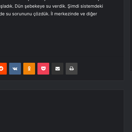
başladık. Dün şebekeye su verdik. Şimdi sistemdeki
inde su sorununu çözdük. İl merkezinde ve diğer
erest
Reddit
VKontakte
Odnoklassniki
Pocket
E-Posta ile paylaş
Yazdır