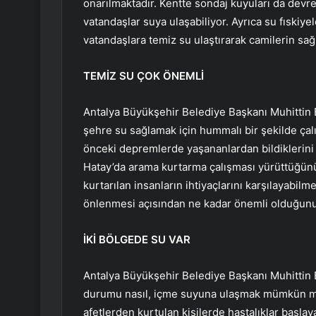
onarılmaktadır. Kentte sondaj kuyuları da dev
vatandaşlar suya ulaşabiliyor. Ayrıca su fıskiye
vatandaşlara temiz su ulaştırarak camilerin sa
TEMİZ SU ÇOK ÖNEMLİ
Antalya Büyükşehir Belediye Başkanı Muhittin Bö
şehre su sağlamak için hummalı bir şekilde çalış
önceki depremlerde yaşananlardan bildiklerini i
Hatay’da arama kurtarma çalışması yürüttüğün
kurtarılan insanların ihtiyaçlarını karşılayabil
önlenmesi açısından ne kadar önemli olduğunu 
İKİ BÖLGEDE SU VAR
Antalya Büyükşehir Belediye Başkanı Muhittin B
durumu nasıl, içme suyuna ulaşmak mümkün mü, i
afetlerden kurtulan kişilerde hastalıklar başlay