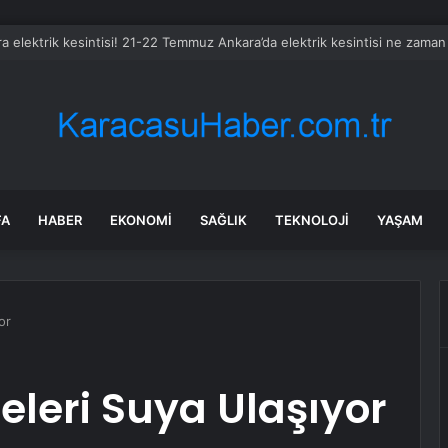
z petrol ihracatı Temmuz’da çatışmalara rağmen sabit kaldı
FA
HABER
EKONOMI
SAĞLIK
TEKNOLOJI
YAŞAM
or
eleri Suya Ulaşıyor