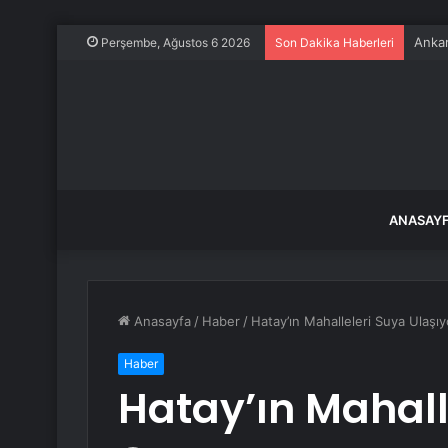
Körfe
Perşembe, Ağustos 6 2026
Son Dakika Haberleri
ANASAY
Anasayfa
/
Haber
/
Hatay’ın Mahalleleri Suya Ulaşıy
Haber
Hatay’ın Mahall