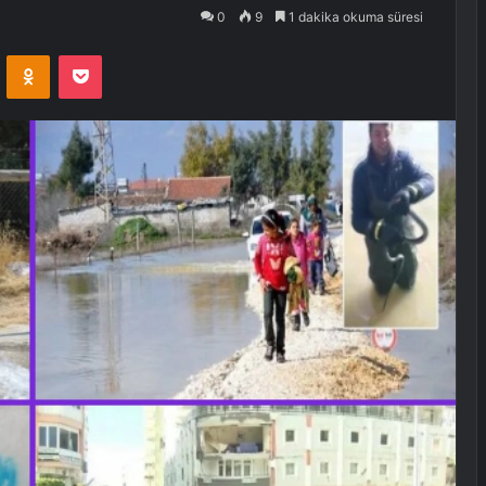
0
9
1 dakika okuma süresi
VKontakte
Odnoklassniki
Pocket