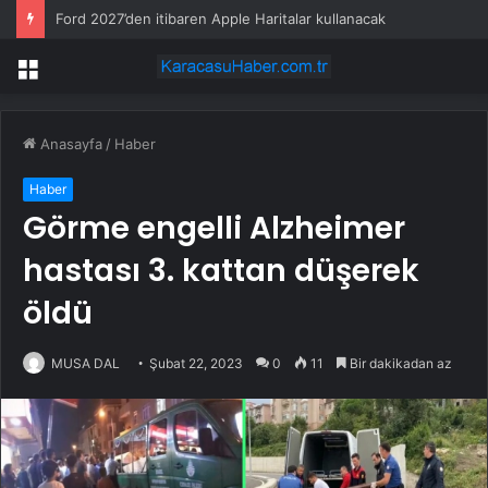
Ford 2027’den itibaren Apple Haritalar kullanacak
Menü
Anasayfa
/
Haber
Haber
Görme engelli Alzheimer
hastası 3. kattan düşerek
öldü
MUSA DAL
Şubat 22, 2023
0
11
Bir dakikadan az