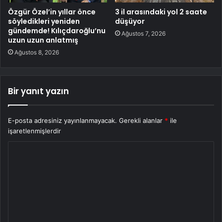
Özgür Özel’in yıllar önce
3 il arasındaki yol 2 saate
söyledikleri yeniden
düşüyor
gündemde! Kılıçdaroğlu’nu
Ağustos 7, 2026
uzun uzun anlatmış
Ağustos 8, 2026
Bir yanıt yazın
E-posta adresiniz yayınlanmayacak.
Gerekli alanlar
*
ile
işaretlenmişlerdir
Y
o
r
u
m