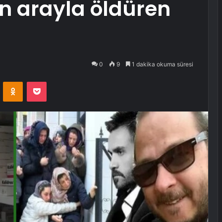
n arayla öldüren
0
9
1 dakika okuma süresi
VKontakte
Odnoklassniki
Pocket