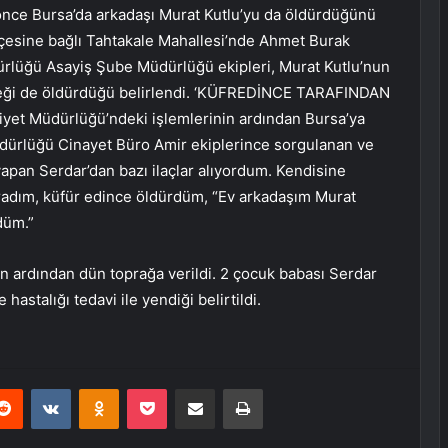
önce Bursa’da arkadaşı Murat Kutlu’yu da öldürdüğünü
çesine bağlı Tahtakale Mahallesi’nde Ahmet Burak
ürlüğü Asayiş Şube Müdürlüğü ekipleri, Murat Kutlu’nun
peği de öldürdüğü belirlendi. ‘KÜFREDİNCE TARAFINDAN
et Müdürlüğü’ndeki işlemlerinin ardından Bursa’ya
üdürlüğü Cinayet Büro Amir ekiplerince sorgulanan ve
 yapan Serdar’dan bazı ilaçlar alıyordum. Kendisine
radım, küfür edince öldürdüm, “Ev arkadaşım Murat
düm.”
in ardından dün toprağa verildi. 2 çocuk babası Serdar
astalığı tedavi ile yendiği belirtildi.
erest
Reddit
VKontakte
Odnoklassniki
Pocket
E-Posta ile paylaş
Yazdır