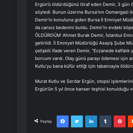
Ergün’ü öldürdüğünü itiraf eden Demir, 3 gün 
söyledi. Bunun üzerine Bursa’nın Osmangazi il
Demir’in konutuna giden Bursa İl Emniyet Müd
da cansız bedenini buldu. Demir’in evdeki kö
ÖLDÜRDÜM’ Ahmet Burak Demir, İstanbul Emniy
getirildi. İl Emniyet Müdürlüğü Asayiş Şube M
çelişkili ifade veren Demir, “Eczanede kalfalık
borcum vardı. Olay günü parayı ödemesi için a
Kutlu’yu bana küfür ettiği için tabancayla öldür
Murat Kutlu ve Serdar Ergün, otopsi işlemlerin
Ergün’ün 5 yıl önce kanser teşhisi konulduğu ve h
Facebook
Twitter
LinkedIn
Tumblr
Pint
Paylaş