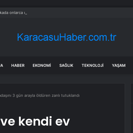
ada onlarca uygulamanın yerini tek asistan alabilir
FA
HABER
EKONOMI
SAĞLIK
TEKNOLOJI
YAŞAM
adaşını 3 gün arayla öldüren zanlı tutuklandı
 ve kendi ev