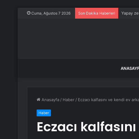
Yapay zek
Cuma, Ağustos 7 2026
Son Dakika Haberleri
ANASAY
Anasayfa
/
Haber
/
Eczacı kalfasını ve kendi ev ark
Haber
Eczacı kalfasını