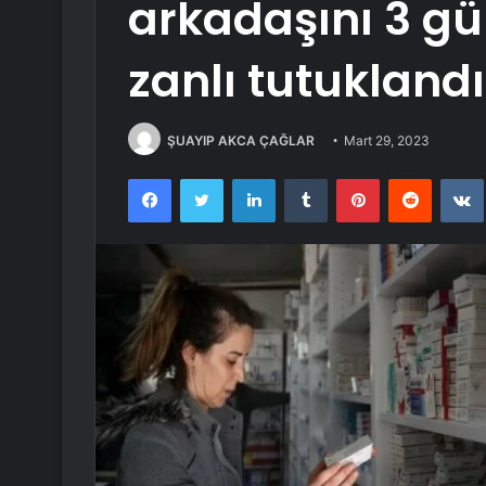
arkadaşını 3 gü
zanlı tutuklandı
ŞUAYIP AKCA ÇAĞLAR
Mart 29, 2023
Facebook
Twitter
LinkedIn
Tumblr
Pinterest
Reddit