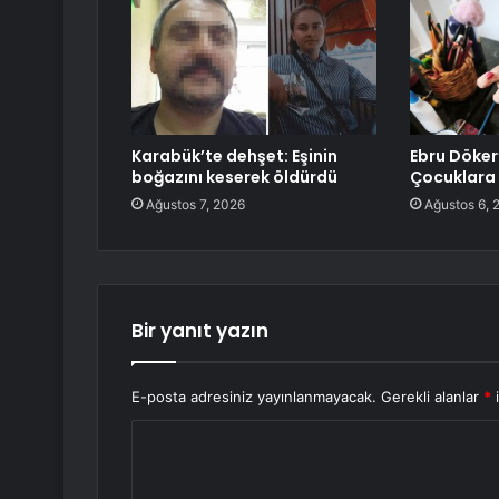
Karabük’te dehşet: Eşinin
Ebru Döker
boğazını keserek öldürdü
Çocuklara 
Ağustos 7, 2026
Ağustos 6, 
Bir yanıt yazın
E-posta adresiniz yayınlanmayacak.
Gerekli alanlar
*
i
Y
o