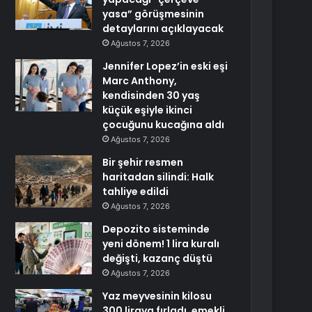
yasa” görüşmesinin
detaylarını açıklayacak
Ağustos 7, 2026
Jennifer Lopez’in eski eşi
Marc Anthony,
kendisinden 30 yaş
küçük eşiyle ikinci
çocuğunu kucağına aldı
Ağustos 7, 2026
Bir şehir resmen
haritadan silindi: Halk
tahliye edildi
Ağustos 7, 2026
Depozito sisteminde
yeni dönem! 1 lira kuralı
değişti, kazanç düştü
Ağustos 7, 2026
Yaz meyvesinin kilosu
300 liraya fırladı, emekli