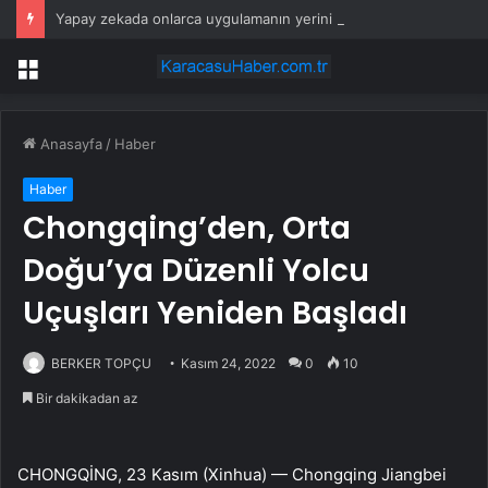
Yapay zekada onlarca uygulamanın yerini tek asistan alabilir
Menü
Anasayfa
/
Haber
Haber
Chongqing’den, Orta
Doğu’ya Düzenli Yolcu
Uçuşları Yeniden Başladı
BERKER TOPÇU
Kasım 24, 2022
0
10
Bir dakikadan az
CHONGQİNG, 23 Kasım (Xinhua) — Chongqing Jiangbei