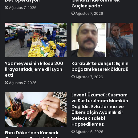
Dev Operasyon
Merkezi’nde Üreterek
Güçleniyorlar
Ağustos 7, 2026
Ağustos 7, 2026
Yaz meyvesinin kilosu 300
Karabük’te dehşet: Eşinin
liraya fırladı, emekli isyan
boğazını keserek öldürdü
etti
Ağustos 7, 2026
Ağustos 7, 2026
Levent Üzümcü: Susmam
ve Susturulmam Mümkün
Değildir. Evlatlarımız ve
Ülkemiz İçin Aydınlık Bir
Gelecek Talebi
Hapsedilemez
Ağustos 6, 2026
Ebru Döker’den Kanserli