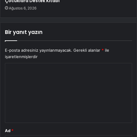
Çocuklara Destek Kitabı
Ağustos 6, 2026
Bir yanıt yazın
E-posta adresiniz yayınlanmayacak.
Gerekli alanlar
*
ile
işaretlenmişlerdir
Y
o
r
u
m
*
Ad
*