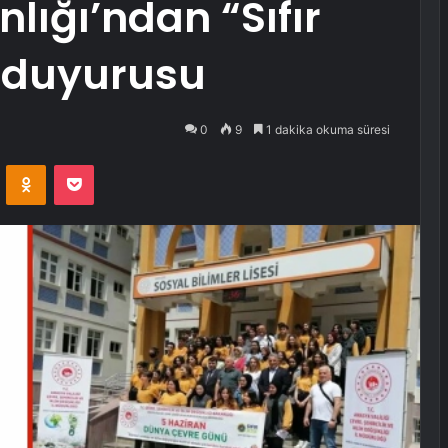
nlığı’ndan “Sıfır
ı duyurusu
0
9
1 dakika okuma süresi
VKontakte
Odnoklassniki
Pocket