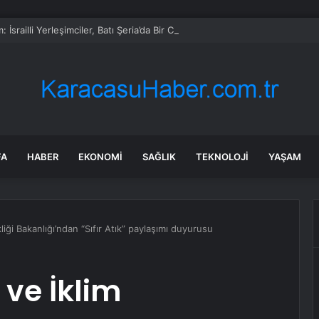
 İsrailli Yerleşimciler, Batı Şeria’da Bir Camiyi ve Filistinlilere Ait Evleri A
FA
HABER
EKONOMI
SAĞLIK
TEKNOLOJI
YAŞAM
kliği Bakanlığı’ndan “Sıfır Atık” paylaşımı duyurusu
 ve İklim