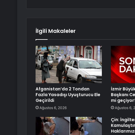
İlgili Makaleler
Afganistan’da 2 Tondan
İzmir Büyü
Fazla Yasadışı Uyuşturucu Ele
Başkanı Ce
Geçirildi
mi geçiyor
Ağustos 6, 2026
Ağustos 6, 
Çin: İngilte
Kamulaştı
Haklarımız