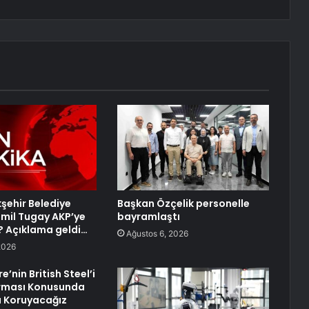
kşehir Belediye
Başkan Özçelik personelle
mil Tugay AKP’ye
bayramlaştı
? Açıklama geldi…
Ağustos 6, 2026
2026
re’nin British Steel’i
rması Konusunda
ı Koruyacağız