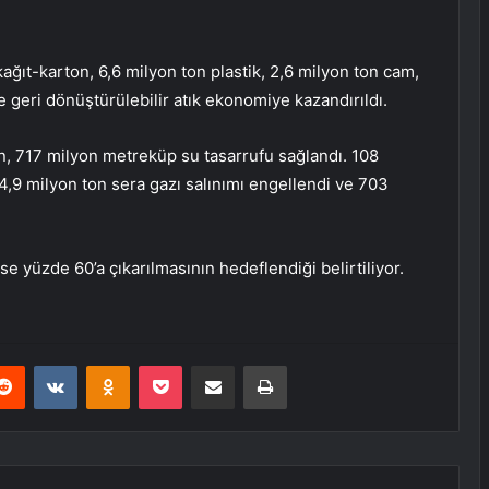
ğıt-karton, 6,6 milyon ton plastik, 2,6 milyon ton cam,
e geri dönüştürülebilir atık ekonomiye kazandırıldı.
en, 717 milyon metreküp su tasarrufu sağlandı. 108
 4,9 milyon ton sera gazı salınımı engellendi ve 703
e yüzde 60’a çıkarılmasının hedeflendiği belirtiliyor.
erest
Reddit
VKontakte
Odnoklassniki
Pocket
E-Posta ile paylaş
Yazdır