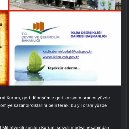
Murat Kurum, geri dönüşümle geri kazanım oranını yüzde
nomiye kazandırdıklarını belirterek, bu yıl oranı yüzde
l Milletvekili seçilen Kurum, sosyal medya hesabından