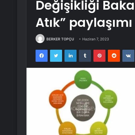
Değişikliği Baka
Atık” paylaşım
BERKER TOPÇU
Haziran 7, 2023
Facebook
Twitter
LinkedIn
Tumblr
Pinterest
Reddit