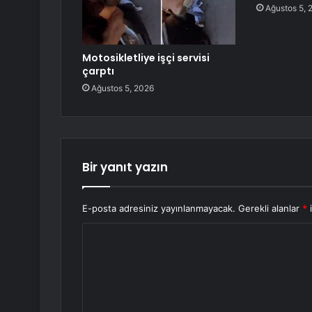
Ağustos 5, 
Motosikletliye işçi servisi
çarptı
Ağustos 5, 2026
Bir yanıt yazın
E-posta adresiniz yayınlanmayacak.
Gerekli alanlar
*
i
Y
o
r
u