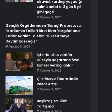
aktivist kardeşi yaşadığı
zulmü anlattı: 3 gün 5 yıl
gibi geçti
Ağustos 5, 2026
Gençlik Örgütlerinden ‘Suruç’ Protestosu:
“Katliamın Failleri Birer Birer Yargılanana
Kadar Adalet Talebini Yükseltmeye
Devam Edeceğiz”
Ağustos 5, 2026
İşte Haluk Levent’in
Hüseyin Başaran’a özel
konser verdiği anlar
Ağustos 5, 2026
Çin-Rusya Ticaretinde
Rekor Artış
Ağustos 5, 2026
Beşiktaş’ta Silahlı
Tartışma
Ağustos 5, 2026