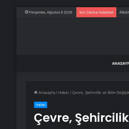
Albüm:
Perşembe, Ağustos 6 2026
Son Dakika Haberleri
ANASAY
Anasayfa
/
Haber
/
Çevre, Şehircilik ve İklim Değişi
Haber
Çevre, Şehircilik