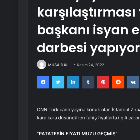
karşılaştırmas
başkanı isyan e
darbesi yapıyor
MUSA DAL
Kasım 24, 2022
Facebook
Twitter
LinkedIn
Tumblr
Pinterest
Reddit
CNN Türk canlı yayına konuk olan İstanbul Zira
kara kara düşündüren fahiş fiyatlarla ilgili ça
“PATATESİN FİYATI MUZU GEÇMİŞ”