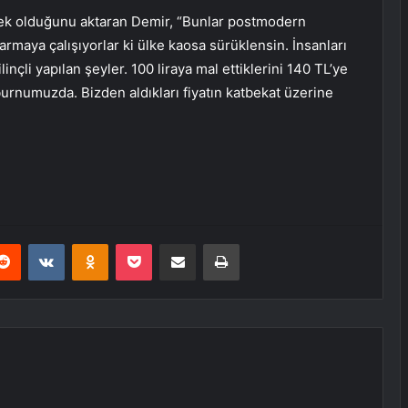
ek olduğunu aktaran Demir, “Bunlar postmodern
armaya çalışıyorlar ki ülke kaosa sürüklensin. İnsanları
inçli yapılan şeyler. 100 liraya mal ettiklerini 140 TL’ye
 burnumuzda. Bizden aldıkları fiyatın katbekat üzerine
erest
Reddit
VKontakte
Odnoklassniki
Pocket
E-Posta ile paylaş
Yazdır