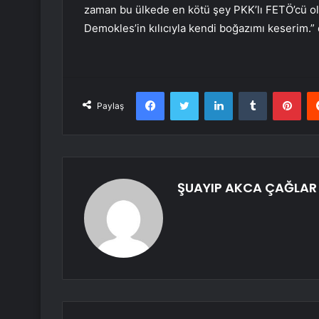
zaman bu ülkede en kötü şey PKK’lı FETÖ’cü ol
Demokles’in kılıcıyla kendi boğazımı keserim.” 
Facebook
Twitter
LinkedIn
Tumblr
Pint
Paylaş
ŞUAYIP AKCA ÇAĞLAR