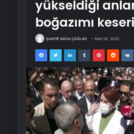
yükseldiği anlar
boğazımı keser
ŞUAYIP AKCA ÇAĞLAR
Mart 30, 2023
Facebook
Twitter
LinkedIn
Tumblr
Pinterest
Reddit