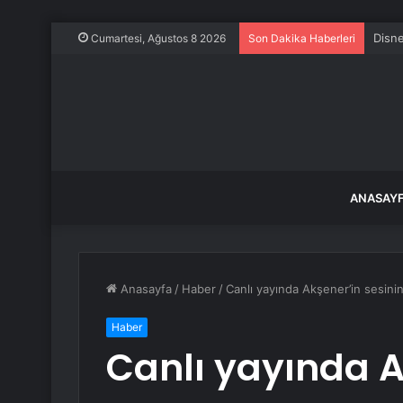
İstan
Cumartesi, Ağustos 8 2026
Son Dakika Haberleri
ANASAY
Anasayfa
/
Haber
/
Canlı yayında Akşener’in sesinin
Haber
Canlı yayında A