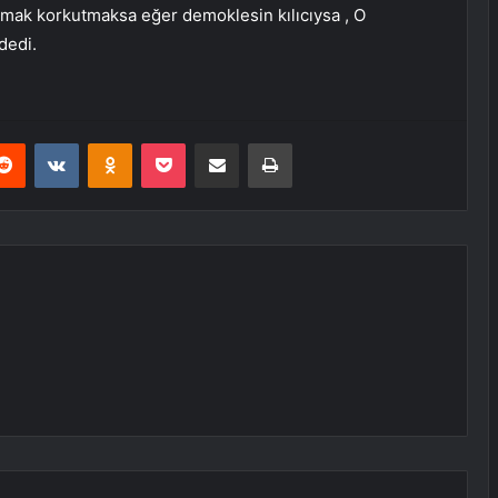
mak korkutmaksa eğer demoklesin kılıcıysa , O
dedi.
erest
Reddit
VKontakte
Odnoklassniki
Pocket
E-Posta ile paylaş
Yazdır