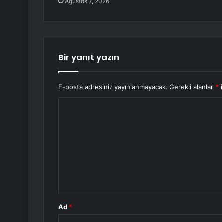
Ağustos 7, 2026
Bir yanıt yazın
E-posta adresiniz yayınlanmayacak.
Gerekli alanlar
*
i
Y
o
r
u
m
*
Ad
*