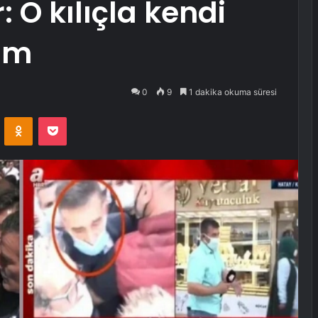
: O kılıçla kendi
im
0
9
1 dakika okuma süresi
VKontakte
Odnoklassniki
Pocket