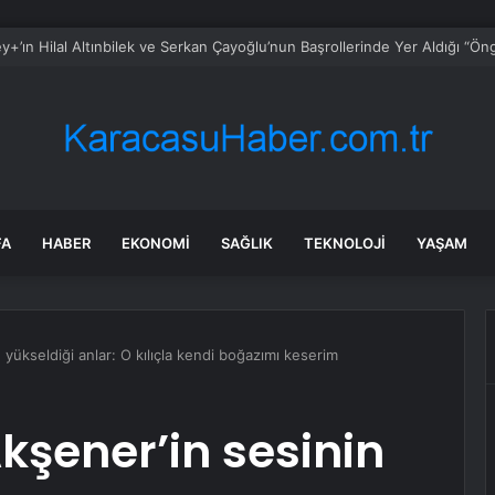
bul’da 128 yeni noktaya daha EDS geliyor
FA
HABER
EKONOMI
SAĞLIK
TEKNOLOJI
YAŞAM
 yükseldiği anlar: O kılıçla kendi boğazımı keserim
kşener’in sesinin