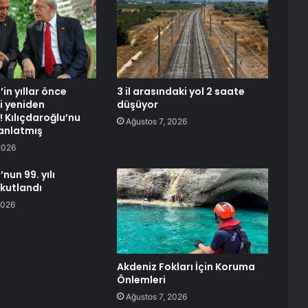
in yıllar önce
3 il arasındaki yol 2 saate
i yeniden
düşüyor
Kılıçdaroğlu’nu
Ağustos 7, 2026
anlatmış
2026
nun 99. yılı
kutlandı
2026
Akdeniz Fokları İçin Koruma
Önlemleri
Ağustos 7, 2026