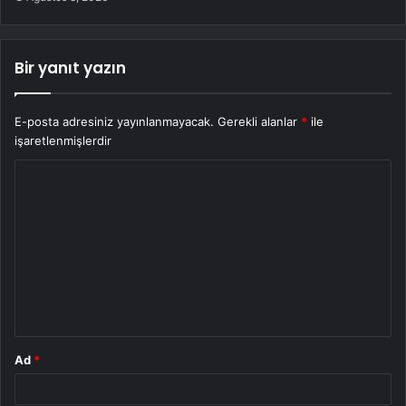
Bir yanıt yazın
E-posta adresiniz yayınlanmayacak.
Gerekli alanlar
*
ile
işaretlenmişlerdir
Y
o
r
u
m
*
Ad
*