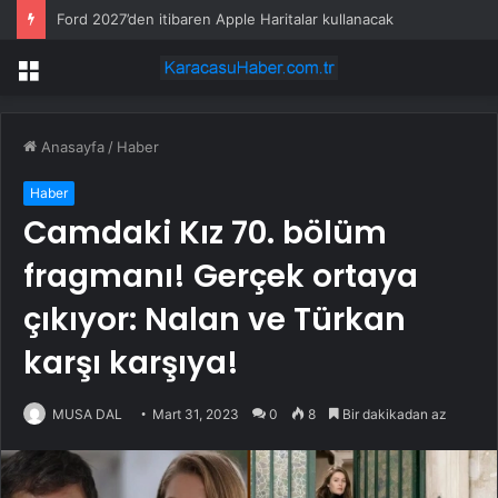
Ford 2027’den itibaren Apple Haritalar kullanacak
Menü
Anasayfa
/
Haber
Haber
Camdaki Kız 70. bölüm
fragmanı! Gerçek ortaya
çıkıyor: Nalan ve Türkan
karşı karşıya!
MUSA DAL
Mart 31, 2023
0
8
Bir dakikadan az