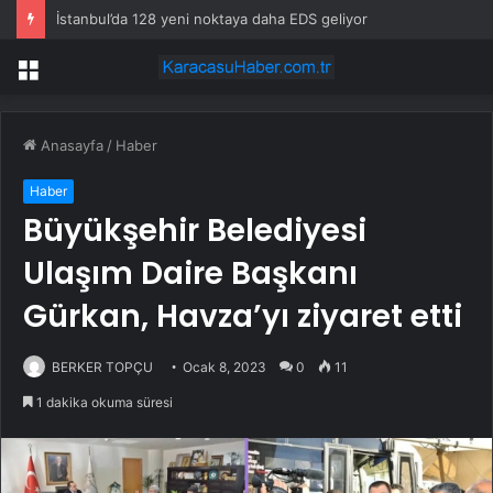
İstanbul’da 128 yeni noktaya daha EDS geliyor
Menü
Anasayfa
/
Haber
Haber
Büyükşehir Belediyesi
Ulaşım Daire Başkanı
Gürkan, Havza’yı ziyaret etti
BERKER TOPÇU
Ocak 8, 2023
0
11
1 dakika okuma süresi