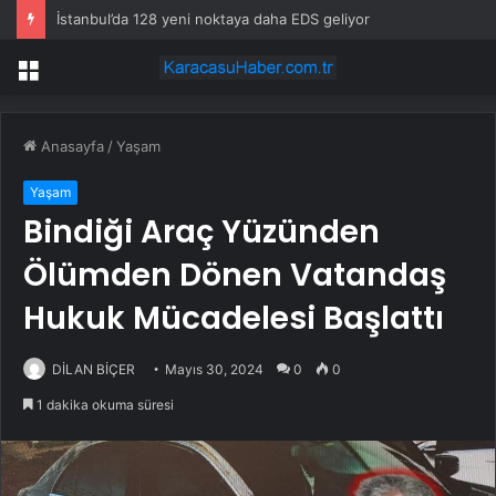
İstanbul’da 128 yeni noktaya daha EDS geliyor
Menü
Anasayfa
/
Yaşam
Yaşam
Bindiği Araç Yüzünden
Ölümden Dönen Vatandaş
Hukuk Mücadelesi Başlattı
DİLAN BİÇER
Mayıs 30, 2024
0
0
1 dakika okuma süresi