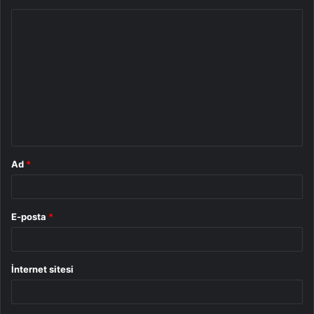
Y
o
r
u
m
*
Ad
*
E-posta
*
İnternet sitesi