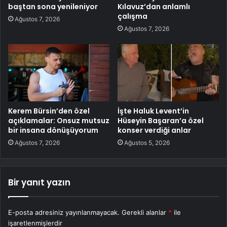
baştan sona yenileniyor
Kılavuz’dan anlamlı
çalışma
Ağustos 7, 2026
Ağustos 7, 2026
Kerem Bürsin’den özel
İşte Haluk Levent’in
açıklamalar: Onsuz mutsuz
Hüseyin Başaran’a özel
bir insana dönüşüyorum
konser verdiği anlar
Ağustos 7, 2026
Ağustos 5, 2026
Bir yanıt yazın
E-posta adresiniz yayınlanmayacak.
Gerekli alanlar
*
ile
işaretlenmişlerdir