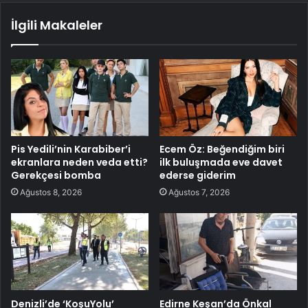
İlgili Makaleler
Pis Yedili’nin Karabiber’i
Ecem Öz: Beğendiğim biri
ekranlara neden veda etti?
ilk buluşmada eve davet
Gerekçesi bomba
ederse giderim
Ağustos 8, 2026
Ağustos 7, 2026
Denizli’de ‘KoşuYolu’
Edirne Keşan’da Önkal