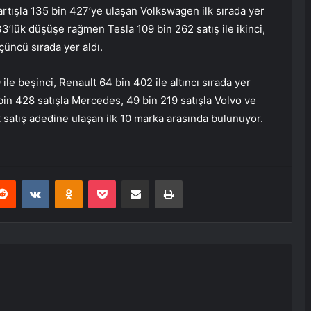
artışla 135 bin 427’ye ulaşan Volkswagen ilk sırada yer
3’lük düşüşe rağmen Tesla 109 bin 262 satış ile ikinci,
çüncü sırada yer aldı.
le beşinci, Renault 64 bin 402 ile altıncı sırada yer
 bin 428 satışla Mercedes, 49 bin 219 satışla Volvo ve
 satış adedine ulaşan ilk 10 marka arasında bulunuyor.
erest
Reddit
VKontakte
Odnoklassniki
Pocket
E-Posta ile paylaş
Yazdır