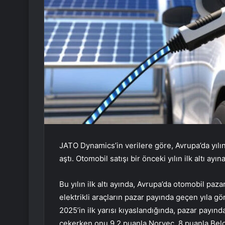
JATO Dynamics’in verilere göre, Avrupa’da yılın i
aştı. Otomobil satışı bir önceki yılın ilk altı ay
Bu yılın ilk altı ayında, Avrupa’da otomobil paza
elektrikli araçların pazar payında geçen yıla göre
2025’in ilk yarısı kıyaslandığında, pazar payında
çekerken onu 9,2 puanla Norveç, 8 puanla Belçi