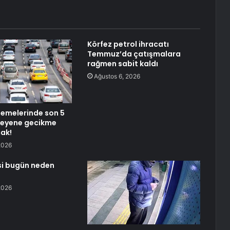
Körfez petrol ihracatı
Temmuz’da çatışmalara
rağmen sabit kaldı
Ağustos 6, 2026
emelerinde son 5
eyene gecikme
cak!
2026
si bugün neden
2026