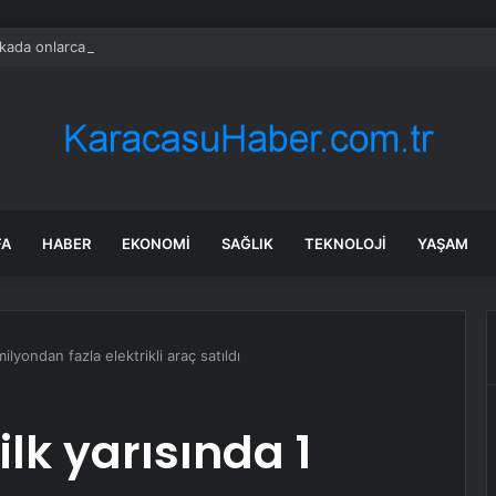
ada onlarca uygulamanın yerini tek asistan alabilir
FA
HABER
EKONOMI
SAĞLIK
TEKNOLOJI
YAŞAM
milyondan fazla elektrikli araç satıldı
ilk yarısında 1