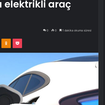
elektrikli araç
0
0
1 dakika okuma süresi
VKontakte
Odnoklassniki
Pocket