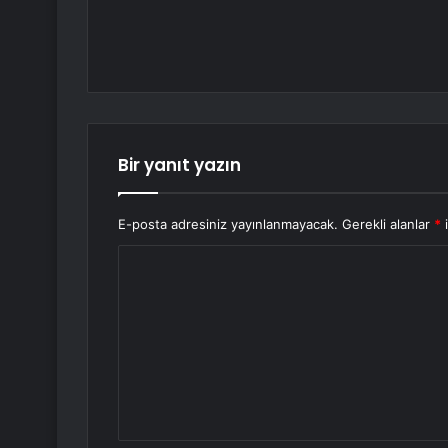
Bir yanıt yazın
E-posta adresiniz yayınlanmayacak.
Gerekli alanlar
*
i
Y
o
r
u
m
*