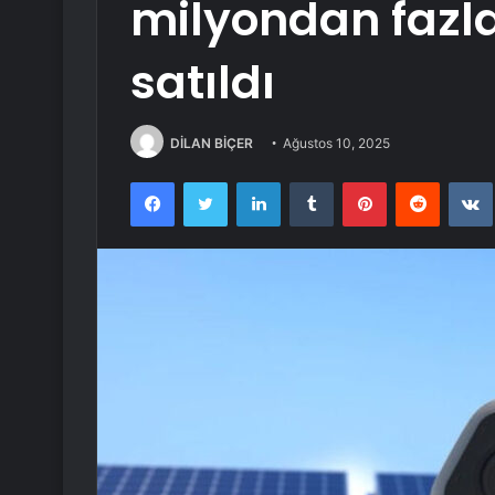
milyondan fazla 
satıldı
DİLAN BİÇER
Ağustos 10, 2025
Facebook
Twitter
LinkedIn
Tumblr
Pinterest
Reddit