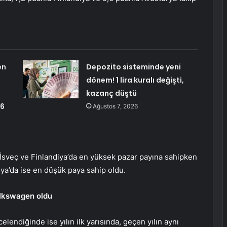
en
Depozito sisteminde yeni
dönem! 1 lira kuralı değişti,
kazanç düştü
26
Ağustos 7, 2026
, İsveç ve Finlandiya’da en yüksek pazar payına sahipken
lya’da ise en düşük paya sahip oldu.
olkswagen oldu
celendiğinde ise yılın ilk yarısında, geçen yılın aynı