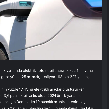
lk yarısında elektrikli otomobil satışı ilk kez 1 milyonu
ına göre yüzde 25 artarak, 1 milyon 193 bin 397’ye ulaştı.
rının yüzde 17,4’ünü elektrikli araçlar oluştururken
 3,6 puanlık bir artış oldu. 2024’ün ilk yarısı ile
ki artışta Danimarka 19 puanlık artışla listenin başını
ka, 7,2 puanla Finlandiya ve 5,6 puanla Avusturya takip