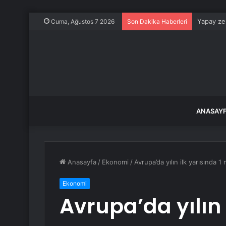
Yapay zek
Cuma, Ağustos 7 2026
Son Dakika Haberleri
ANASAY
Anasayfa
/
Ekonomi
/
Avrupa’da yılın ilk yarısında 1 
Ekonomi
Avrupa’da yılın 