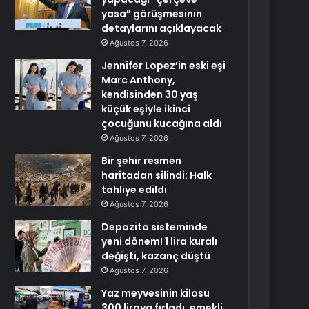
yasa” görüşmesinin
detaylarını açıklayacak
Ağustos 7, 2026
Jennifer Lopez’in eski eşi
Marc Anthony,
kendisinden 30 yaş
küçük eşiyle ikinci
çocuğunu kucağına aldı
Ağustos 7, 2026
Bir şehir resmen
haritadan silindi: Halk
tahliye edildi
Ağustos 7, 2026
Depozito sisteminde
yeni dönem! 1 lira kuralı
değişti, kazanç düştü
Ağustos 7, 2026
Yaz meyvesinin kilosu
300 liraya fırladı, emekli