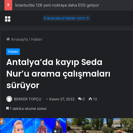
İstanbul’da 128 yeni noktaya daha EDS geliyor
Menü
Anasayfa
/
Haber
Haber
Antalya’da kayıp Seda
Nur’u arama çalışmaları
sürüyor
BERKER TOPÇU
Kasım 27, 2022
0
13
1 dakika okuma süresi