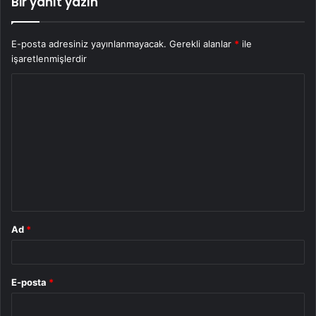
Bir yanıt yazın
E-posta adresiniz yayınlanmayacak.
Gerekli alanlar
*
ile
işaretlenmişlerdir
Y
o
r
u
m
*
Ad
*
E-posta
*