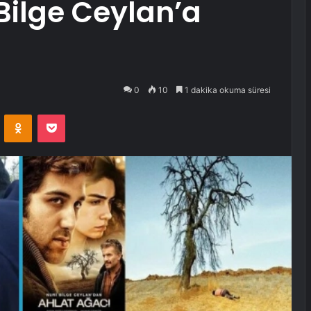
Bilge Ceylan’a
0
10
1 dakika okuma süresi
VKontakte
Odnoklassniki
Pocket