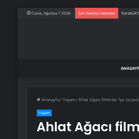
Karabük’
Cuma, Ağustos 7 2026
Son Dakika Haberleri
ANASAY
Anasayfa
/
Yaşam
/
Ahlat Ağacı filminde ‘işe tecav
Yaşam
Ahlat Ağacı film