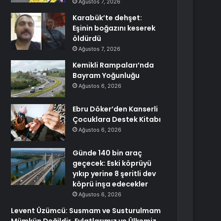
Ağustos 7, 2026
Karabük’te dehşet:
Eşinin boğazını keserek
öldürdü
Ağustos 7, 2026
Kemikli Rampaları’nda
Bayram Yoğunluğu
Ağustos 6, 2026
Ebru Döker’den Kanserli
Çocuklara Destek Kitabı
Ağustos 6, 2026
Günde 140 bin araç
geçecek: Eski köprüyü
yıkıp yerine 8 şeritli dev
köprü inşa edecekler
Ağustos 6, 2026
Levent Üzümcü: Susmam ve Susturulmam