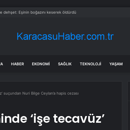
te dehşet: Eşinin boğazını keserek öldürdü
FA
HABER
EKONOMI
SAĞLIK
TEKNOLOJI
YAŞAM
üz’ suçundan Nuri Bilge Ceylan’a hapis cezası
inde ‘işe tecavüz’