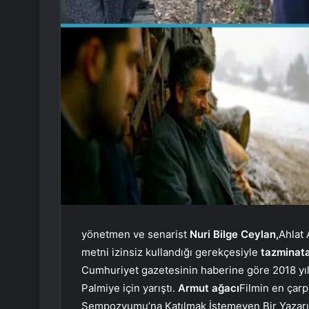
yönetmen ve senarist
Nuri Bilge Ceylan,
Ahlat 
metni izinsiz kullandığı gerekçesiyle
tazminat
Cumhuriyet gazetesinin haberine göre 2018 yılı
Palmiye için yarıştı.
Armut ağacı
Filmin en çarp
Sempozyumu’na Katılmak İstemeyen Bir Yazarın