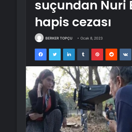
suçundan Nuri 
hapis cezası
BERKER TOPÇU
Ocak 8, 2023
Facebook
Twitter
LinkedIn
Tumblr
Pinterest
Reddit