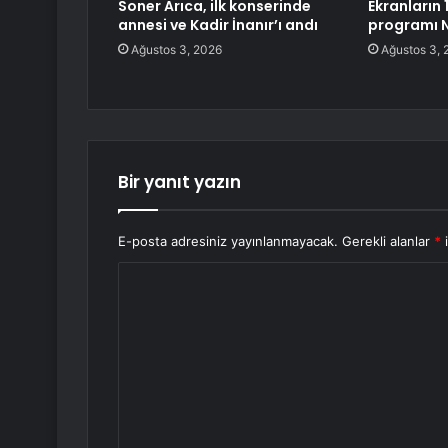
Soner Arıca, ilk konserinde
Ekranların 
annesi ve Kadir İnanır’ı andı
programı 
Ağustos 3, 2026
Ağustos 3, 
Bir yanıt yazın
E-posta adresiniz yayınlanmayacak.
Gerekli alanlar
*
i
Y
o
r
u
m
*