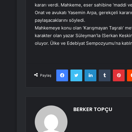
kararı verdi. Mahkeme, eser sahibine ‘maddi v
Onat ve avukatı Yasemin Arpa, gerekçeli kararın
paylaşacaklarını söyledi.
Mahkemeye konu olan ‘Karışmayan Taşralı’ metn
karakter olan yazar Süleyman’la (Serkan Keski
oluyor. Ülke ve Edebiyat Sempozyumu’na katılm
Facebook
Twitter
LinkedIn
Tumblr
Pint
Paylaş
BERKER TOPÇU