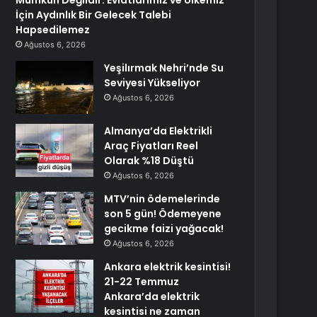
Mümkün Değildir. Evlatlarımız ve Ülkemiz
İçin Aydınlık Bir Gelecek Talebi
Hapsedilemez
Ağustos 6, 2026
Yeşilırmak Nehri’nde Su
Seviyesi Yükseliyor
Ağustos 6, 2026
Almanya’da Elektrikli
Araç Fiyatları Reel
Olarak %18 Düştü
Ağustos 6, 2026
MTV’nin ödemelerinde
son 5 gün! Ödemeyene
gecikme faizi yağacak!
Ağustos 6, 2026
Ankara elektrik kesintisi!
21-22 Temmuz
Ankara’da elektrik
kesintisi ne zaman