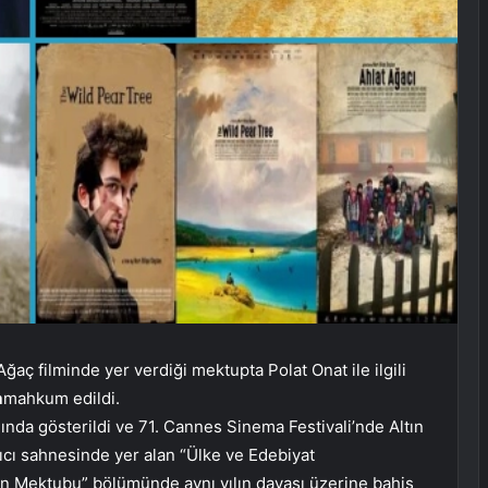
Ağaç filminde yer verdiği mektupta Polat Onat ile ilgili
a
mahkum edildi.
nda gösterildi ve 71. Cannes Sinema Festivali’nde Altın
ıcı sahnesinde yer alan “Ülke ve Edebiyat
 Mektubu” bölümünde aynı yılın davası üzerine bahis