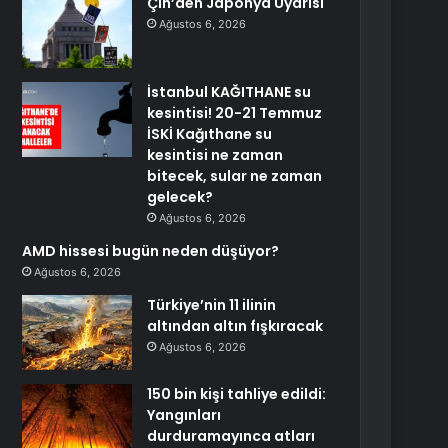
Çin’den Japonya Uyarısı
Ağustos 6, 2026
İstanbul KAĞITHANE su
kesintisi! 20-21 Temmuz
İSKİ Kağıthane su
kesintisi ne zaman
bitecek, sular ne zaman
gelecek?
Ağustos 6, 2026
AMD hissesi bugün neden düşüyor?
Ağustos 6, 2026
Türkiye’nin 11 ilinin
altından altın fışkıracak
Ağustos 6, 2026
150 bin kişi tahliye edildi:
Yangınları
durduramayınca atları