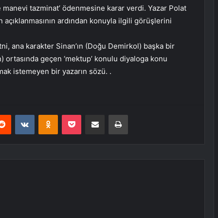
e manevi tazminat’ ödenmesine karar verdi. Yazar Polat
 açıklanmasının ardından konuyla ilgili görüşlerini
i, ana karakter Sinan’ın (Doğu Demirkol) başka bir
n) ortasında geçen ‘mektup’ konulu diyaloga konu
ak istemeyen bir yazarın sözü. .
erest
Reddit
VKontakte
Odnoklassniki
Pocket
E-Posta ile paylaş
Yazdır