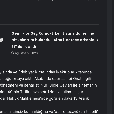
Gemlik’te Geç Roma-Erken Bizans dönemine
ği
ait kalıntılar bulundu… Alan 1. derece arkeolojik
SİT ilan edildi
Ağustos 5, 2026
sayısında ve Edebiyat Kırsalından Mektuplar kitabında
lduğu ortaya çıktı. Akabinde eser sahibi Onat, ilgili
netmeni ve senaristi Nuri Bilge Ceylan ile sinemanın
e 40 bin TL’lik dava açtı. izinsiz kullanılmıştır.
 Haklar Hukuk Mahkemesi’nde görülen dava 13 Aralık
emada izinsiz kullanıldığına ve ‘esere tecavüzün tespiti’