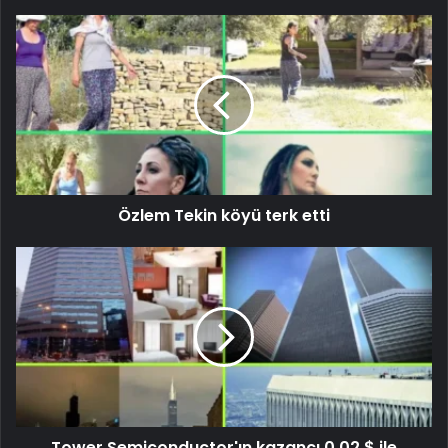
Özlem Tekin köyü terk etti
Tower Semiconductor'ın kazancı 0,02 $ ile