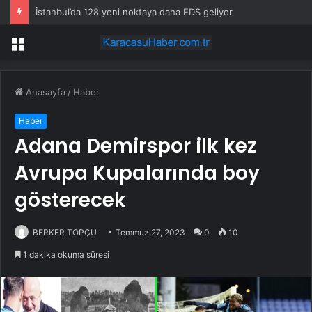
İstanbul’da 128 yeni noktaya daha EDS geliyor
Menü
Anasayfa
/
Haber
Haber
Adana Demirspor ilk kez
Avrupa Kupalarında boy
gösterecek
BERKER TOPÇU
Temmuz 27, 2023
0
10
1 dakika okuma süresi