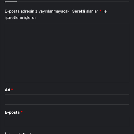
E-posta adresiniz yayınlanmayacak.
Gerekli alanlar
*
ile
işaretlenmişlerdir
Y
o
r
u
m
*
Ad
*
E-posta
*