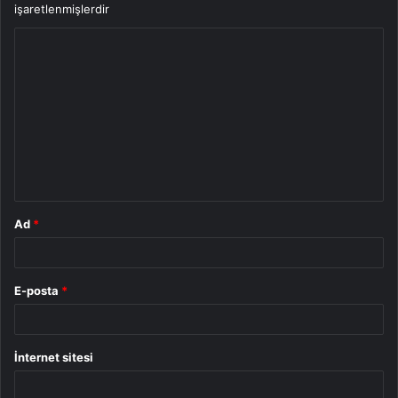
işaretlenmişlerdir
Y
o
r
u
m
*
Ad
*
E-posta
*
İnternet sitesi