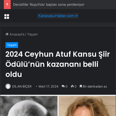
Denizli’de ‘KoşuYolu’ baştan sona yenileniyor
Menü
Anasayfa
/
Yaşam
Yaşam
2024 Ceyhun Atuf Kansu Şiir
Ödülü’nün kazananı belli
oldu
DİLAN BİÇER
Mart 17, 2024
0
0
Bir dakikadan az